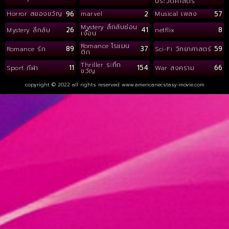
ประวัติศาสตร์
96
2
57
Horror สยองขวัญ
marvel
Musical เพลง
Mystery ลึกลับซ่อน
26
41
8
Mystery ลึกลับ
netflix
เงื่อน
Romance โรแมน
89
37
59
Romance รัก
Sci-Fi วิทยาศาสตร์
ติก
Thriller ระทึก
11
154
66
Sport กีฬา
War สงคราม
ขวัญ
copyright © 2022 all rights reserved
www.americanecstasy-movie.com