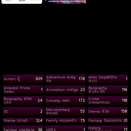
Adventure ผจญ
alien (มนุษย์ต่าง
309
178
1
Action บู๊
ภัย
ดาว)
Amazon Prime
Biography
1
23
116
Animation การ์ตูน
Video
ชีวประวัติ
Biography ชีวิต
Crime
24
172
118
Comedy ตลก
จริง
อาชญากรรม
Documentary
2
55
158
DC
Drama ชีวิต
สารคดี
124
75
31
Drama ดราม่า
Family ครอบครัว
Fantasy จินตนาการ
History
36
1
71
Fantasy เทพนิยาย
HDTV