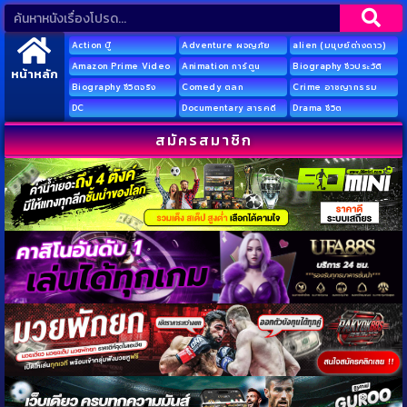
Action บู๊
Adventure ผจญภัย
alien (มนุษย์ต่างดาว)
Amazon Prime Video
Animation การ์ตูน
Biography ชีวประวัติ
หน้าหลัก
Biography ชีวิตจริง
Comedy ตลก
Crime อาชญากรรม
DC
Documentary สารคดี
Drama ชีวิต
สมัครสมาชิก