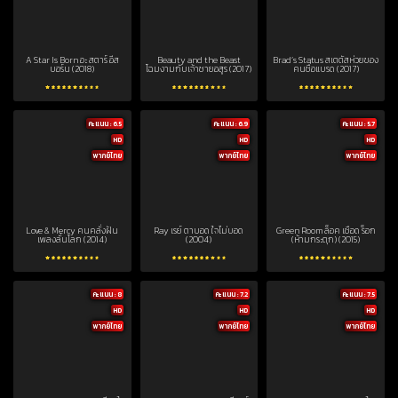
A Star Is Born อะ สตาร์ อีส
Beauty and the Beast
Brad’s Status สเตตัสห่วยของ
บอร์น (2018)
โฉมงามกับเจ้าชายอสูร (2017)
คนชื่อแบรด (2017)
คะแนน : 6.5
คะแนน : 6.9
คะแนน : 5.7
HD
HD
HD
พากย์ไทย
พากย์ไทย
พากย์ไทย
Love & Mercy คนคลั่งฝัน
Ray เรย์ ตาบอด ใจไม่บอด
Green Room ล็อค เชือด ร็อก
เพลงลั่นโลก (2014)
(2004)
(ห้ามกระตุก) (2015)
คะแนน : 8
คะแนน : 7.2
คะแนน : 7.5
HD
HD
HD
พากย์ไทย
พากย์ไทย
พากย์ไทย