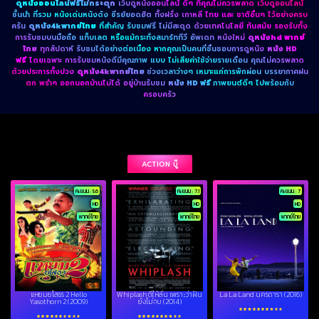
ดูหนังออนไลน์ฟรีไม่กระตุก
เว็บดูหนังออนไลน์ ดีๆ ที่คุณไม่ควรพลาด เว็บดูออนไลน์
ชั้นนำ ที่รวม หนังเด่นหนังดัง ซีรย์ยอดฮิต ทั้งฝรั่ง เกาหลี ไทย และ ชาติอื่นๆ ไว้อย่างครบ
ครัน
ดูหนัง4kพากย์ไทย
ที่สำคัญ รับชมฟรี ไม่มีสะดุด ด้วยเทคโนโลยี ทันสมัย รองรับทั้ง
การรับชมบนมือถือ แท็บเลต หรือแม้กระทั่งสมาร์ททีวี อัพเดท หนังใหม่
ดูหนังhd พากย์
ไทย
ทุกสัปดาห์ รับชมได้อย่างต่อเนื่อง หากคุณเป็นคนที่ชื่นชอบการดูหนัง
หนัง HD
ฟรี
โดยเฉพาะ การรับชมหนังดีมีคุณภาพ แบบ ไม่เสียค่าใช้จ่ายรายเดือน คุณไม่ควรพลาด
ด้วยประการทั้งปวง
ดูหนัง4kพากย์ไทย
ช่วงเวลาว่างๆ เหมาะแก่การพักผ่อน บรรยากาศฝน
ตก พรำๆ ออกนอกบ้านไม่ได้ อยู่บ้านรับชม
หนัง HD ฟรี
ภาพยนต์ดีๆ ไปพร้อมกับ
ครอบครัว
ACTION บู๊
คะแนน : 5.6
คะแนน : 7.1
คะแนน : 7
HD
HD
HD
พากย์ไทย
พากย์ไทย
พากย์ไทย
แหยมยโสธร 2 Hello
Whiplash ตีให้ลั่น เพราะว่าฝัน
La La Land นครดารา (2016)
Yasothorn 2 (2009)
ยังไม่จบ (2014)