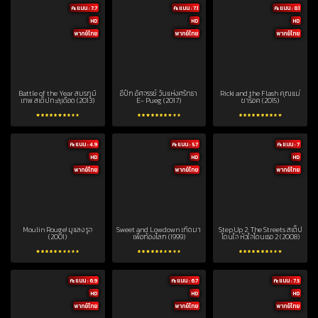
คะแนน : 7.7
คะแนน : 7.1
คะแนน : 8.1
HD
HD
HD
พากย์ไทย
พากย์ไทย
พากย์ไทย
Battle of the Year สมรภูมิ
อีปึก อัศจรรย์ วันแห่งศรัทธา
Ricki and the Flash คุณแม่
เทพ สเต็ปทะลุเดือด (2013)
E- Pueg (2017)
ขาร็อค (2015)
คะแนน : 4.9
คะแนน : 5.7
คะแนน : 7
HD
HD
HD
พากย์ไทย
พากย์ไทย
พากย์ไทย
Moulin Rouge! มูแลง รูจ
Sweet and Lowdown เกิดมา
Step Up 2: The Streets สเต็ป
(2001)
เพื่อก้องโลก (1999)
โดนใจ หัวใจโดนเธอ 2 (2008)
คะแนน : 6.9
คะแนน : 6.7
คะแนน : 7.5
HD
HD
HD
พากย์ไทย
พากย์ไทย
พากย์ไทย