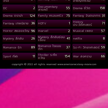
จริง
อาชญากรรม
Documentary
2
55
158
DC
Drama ชีวิต
สารคดี
124
75
31
Drama ดราม่า
Family ครอบครัว
Fantasy จินตนาการ
History
36
1
71
Fantasy เทพนิยาย
HDTV
ประวัติศาสตร์
96
2
57
Horror สยองขวัญ
marvel
Musical เพลง
Mystery ลึกลับซ่อน
26
41
8
Mystery ลึกลับ
netflix
เงื่อน
Romance โรแมน
89
37
59
Romance รัก
Sci-Fi วิทยาศาสตร์
ติก
Thriller ระทึก
11
154
66
Sport กีฬา
War สงคราม
ขวัญ
copyright © 2022 all rights reserved
www.americanecstasy-movie.com