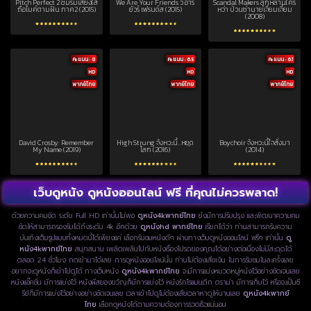
Pitch Perfect 2 ชมรมเสียงใส
We Are Your Friends วี อาร์
Scandal Makers ลูกหลานใคร
ถือไมค์ตามฝัน ภาค2 (2015)
ยัวร์ เฟรนด์ส (2015)
หว่า ป่วนซ่านายเจี๋ยมเจี้ยม
(2008)
คะแนน : 8
คะแนน : 6.5
คะแนน : 6.1
HD
HD
HD
พากย์ไทย
พากย์ไทย
พากย์ไทย
David Crosby: Remember
High Strung จังหวะนี้…หยุด
Boychoir จังหวะนี้ใจสั่งมา
My Name (2019)
โลก (2016)
(2014)
เว็บดูหนัง ดูหนังออนไลน์ ฟรี ที่คุณไม่ควรพลาด!
ด้วยความคมชัด ระดับ Full HD เท่านั้นไม่พอ
ดูหนัง4kพากย์ไทย
ยังมีการปรับปรุง และพัฒนาความคม
ชัดให้สามารถรองรับได้ถึงระดับ 4k อีกด้วย
ดูหนังhd พากย์ไทย
เรียกได้ว่า ท่านสามารถรับความ
บันเทิงเต็มรูปแบบทั้งหมดนี้ได้เพียงแค่ เลือกรับชมหนังดีๆ ผ่านทางเว็บดูหนังออนไลน์ ฟรีๆ เท่านั้น
ดู
หนัง4kพากย์ไทย
สนุกสนาน เพลิดเพลินไปกับหนังเรื่องโปรดของคุณได้อย่างต่อเนื่องไม่มีสะดุดได้
ตลอด 24 ชั่วโมง กดเข้ามาได้เลย การดูหนังออนไลน์นั้น ท่านไม่ต้องเสียเงิน ในการรับชมในละครั้งเลย
อยากจะดูหนังก็เข้าไปดูได้ ทางเว็บหนัง
ดูหนัง4kพากย์ไทย
จะมีการแบ่งหมวดหมู่หนังไว้อย่างชัดเจนเลย
หนังแอ๊คชั่น มีการแบ่งไว้ หนังผีสยองขวัญก็มีการแบ่งไว้ หนังรักโรแมนติก ดราม่า มีการเก็บไว้ หรือจะเป็นซี
รีย์ก็มีการแบ่งไว้อย่างอย่างชัดเจนเลย เวลาเข้าไปดูไม่ต้องเสียเวลาหาดูให้นานเลย
ดูหนัง4kพากย์
ไทย
เลือกดูหนังได้ตามความต้องการรวดเร็วแน่นอน