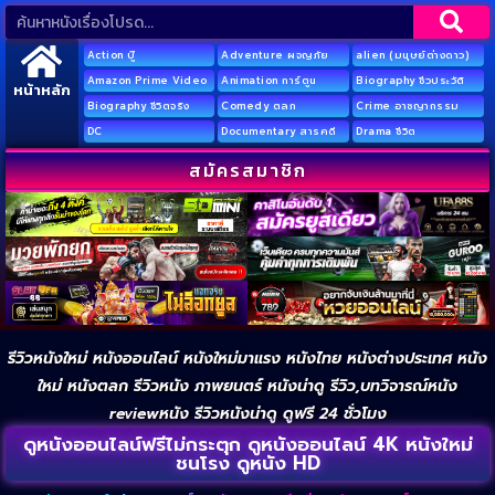
Action บู๊
Adventure ผจญภัย
alien (มนุษย์ต่างดาว)
Amazon Prime Video
Animation การ์ตูน
Biography ชีวประวัติ
หน้าหลัก
Biography ชีวิตจริง
Comedy ตลก
Crime อาชญากรรม
DC
Documentary สารคดี
Drama ชีวิต
สมัครสมาชิก
รีวิวหนังใหม่ หนังออนไลน์ หนังใหม่มาแรง หนังไทย หนังต่างประเทศ หนัง
ใหม่ หนังตลก รีวิวหนัง ภาพยนตร์ หนังน่าดู รีวิว,บทวิจารณ์หนัง
reviewหนัง รีวิวหนังน่าดู ดูฟรี 24 ชั่วโมง
ดูหนังออนไลน์ฟรีไม่กระตุก ดูหนังออนไลน์ 4K หนังใหม่
ชนโรง ดูหนัง HD