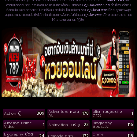
สามารถเลือกและดูหนังตามความชอบของตนได้ ไม่จำกัดเวลาและจำนวน นอกจากนี้
หนัง HD ฟรี
ยังให้
ความสะดวกสบายในการใช้งาน และมีระบบการเลือกหนังที่ชัดเจน
ดูหนัง4kพากย์ไทย
ทำให้ง่ายต่อการ
เลือกหนัง และสะดวกสบายในการใช้งาน สรุปแล้ว เป็นแหล่งรวบรวม
ดูหนังhd พากย์ไทย
คุณภาพสูง
สนุกสนาน และความบันเทิงไม่จำกัด มีระบบการเลือกหนังที่ชัดเจน
ดูหนัง4kพากย์ไทย
สะดวกสบาย และ
ให้ความสนุกสนานแก่ผู้ใช้งา
Adventure ผจญ
alien (มนุษย์ต่าง
309
178
1
Action บู๊
ภัย
ดาว)
Amazon Prime
Biography
1
23
116
Animation การ์ตูน
Video
ชีวประวัติ
Biography ชีวิต
Crime
24
172
118
Comedy ตลก