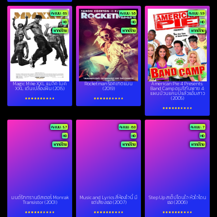
คะแนน : 6.5
คะแนน : 5.6
คะแนน : 5.9
HD
HD
HD
พากย์ไทย
พากย์ไทย
พากย์ไทย
Magic Mike XXL แมจิค ไมค์
Rocketman ร็อคเกตแมน
American Pie 4 Presents:
XXL เต้นเปลื้องฝัน (2015)
(2019)
Band Camp อเมริกันพาย 4:
แผนป่วนแคมป์แล้วแอ้มสาว
(2005)
คะแนน : 5.7
คะแนน : 6.8
คะแนน : 7
HD
HD
HD
พากย์ไทย
พากย์ไทย
พากย์ไทย
มนต์รักทรานซิสเตอร์ Monrak
Music and Lyrics สี่ห้องใจนี้ มี
Step Up สเต็ปโดนใจ หัวใจโดน
Transistor (2001)
แต่เสียงเธอ (2007)
เธอ (2006)