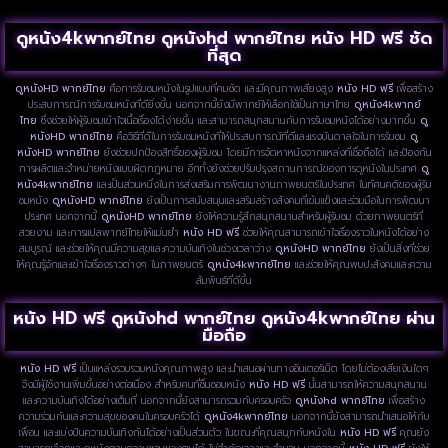
ดูหนัง4kพากย์ไทย ดูหนังhd พากย์ไทย หนัง HD ฟรี ชัด
ที่สุด
ดูหนังHD พากย์ไทย
คือการรับชมหนังในรูปแบบที่คมชัด และมีคุณภาพเสียงสูง
หนัง HD ฟรี
เพื่อสร้าง
ประสบการณ์การรับชมหนังที่ดียิ่งขึ้น นอกจากนี้ยังมีพากย์ให้เลือกใช้เป็นภาษาไทย
ดูหนัง4kพากย์
ไทย
ซึ่งช่วยให้ผู้รับชมเข้าใจเนื้อเรื่องได้ง่ายขึ้น และสามารถสนุกสนานกับการรับชมหนังได้อย่างมากขึ้น
ดู
หนังHD พากย์ไทย
คือวิธีที่ดีในการรับชมหนังที่ให้ประสบการณ์ที่ดีและแรงบันดาลใจในการรับชม
ดู
หนังHD พากย์ไทย
ยังช่วยปกป้องสิทธิ์ของผู้รับชม โดยมีการจัดหาหนังจากแหล่งที่เชื่อถือได้ และป้องกัน
การผลิตและจำหน่ายหนังแบบผิดกฎหมาย อีกทั้งยังช่วยปรับปรุงสถานการณ์ของการดูหนังในประเทศ
ดู
หนัง4kพากย์ไทย
และเป็นส่วนหนึ่งในการส่งเสริมการพัฒนางานภาพยนตร์ในประเทศ ในทัศนคติของผู้รับ
ชมหนัง
ดูหนังHD พากย์ไทย
ยังเป็นการสนับสนุนและเสริมสร้างสังคมที่เข้มแข็งและร่วมมือในการพัฒนา
ประเทศ นอกจากนี้
ดูหนังHD พากย์ไทย
ยังให้ความรู้สึกสนุกสนานสำหรับผู้รับชม ด้วยภาพยนตร์ที่
สวยงาม และการแปลพากย์ไทยให้แม่นยำ
หนัง HD ฟรี
ช่วยให้คุณสามารถเข้าใจเรื่องราวในหนังได้อย่าง
สมบูรณ์ และช่วยให้คุณมีความสุขและความบันเทิงในช่วงเวลาว่าง
ดูหนังHD พากย์ไทย
ยังเป็นสิ่งที่ช่วย
ให้คุณรู้จักและเข้าใจเรื่องราวต่างๆ ในภาพยนตร์
ดูหนัง4kพากย์ไทย
และช่วยให้คุณพบปะสังคมและความ
สัมพันธ์ที่ดีขึ้น
หนัง HD ฟรี ดูหนังhd พากย์ไทย ดูหนัง4kพากย์ไทย ผ่าน
มือถือ
หนัง HD ฟรี
เป็นแหล่งรวบรวมหนังคุณภาพสูง และนำเสนอผ่านทางอินเตอร์เน็ต โดยไม่ต้องเสียเงินใดๆ
จึงมีผู้ใช้งานเพิ่มขึ้นอย่างต่อเนื่อง สำหรับคนที่ชื่นชอบหนัง
หนัง HD ฟรี
นั้นสามารถให้ความสนุกสนาน
และความบันเทิงได้อย่างเต็มที่ นอกจากนี้ยังสามารถรวมกับครอบครัว
ดูหนังhd พากย์ไทย
เพื่อสร้าง
ความร่วมกันและความสุขของคนในครอบครัวได้
ดูหนัง4kพากย์ไทย
นอกจากนี้ยังสามารถนำเสนอให้กับ
เพื่อน และแบ่งปันความบันเทิงกันได้อย่างเป็นส่วนตัว ในขณะที่คุณสนุกกับหนังใน
หนัง HD ฟรี
คุณยัง