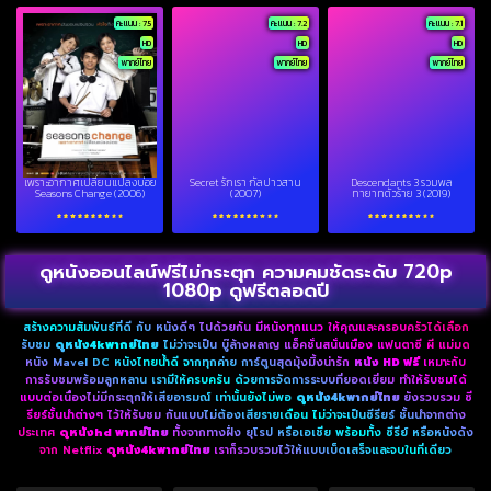
คะแนน : 7.5
คะแนน : 7.2
คะแนน : 7.1
HD
HD
HD
พากย์ไทย
พากย์ไทย
พากย์ไทย
เพราะอากาศเปลี่ยนแปลงบ่อย
Secret รักเรา กัลปาวสาน
Descendants 3 รวมพล
Seasons Change (2006)
(2007)
ทายาทตัวร้าย 3 (2019)
ดูหนังออนไลน์ฟรีไม่กระตุก ความคมชัดระดับ 720p
1080p ดูฟรีตลอดปี
สร้างความสัมพันธ์ที่ดี กับ หนังดีๆ ไปด้วยกัน มีหนังทุกแนว ให้คุณและครอบครัวได้เลือก
รับชม
ดูหนัง4kพากย์ไทย
ไม่ว่าจะเป็น บู๊ล้างผลาญ แอ็คชั่นสนั่นเมือง แฟนตาซี ผี แม่มด
หนัง Mavel DC หนังไทยน้ำดี จากทุกค่าย การ์ตูนสุดมุ้งมิ้งน่ารัก
หนัง HD ฟรี
เหมาะกับ
การรับชมพร้อมลูกหลาน เรามีให้ครบครัน ด้วยการจัดการระบบที่ยอดเยี่ยม ทำให้รับชมได้
แบบต่อเนื่องไม่มีกระตุกให้เสียอารมณ์ เท่านั้นยังไม่พอ
ดูหนัง4kพากย์ไทย
ยังรวบรวม ซี
รียร์ชั้นนำต่างๆ ไว้ให้รับชม กันแบบไม่ต้องเสียรายเดือน ไม่ว่าจะเป็นซีรียร์ ชั้นนำจากต่าง
ประเทศ
ดูหนังhd พากย์ไทย
ทั้งจากทางฝั่ง ยุโรป หรือเอเชีย พร้อมทั้ง ซีรีย์ หรือหนังดัง
จาก Netflix
ดูหนัง4kพากย์ไทย
เราก็รวบรวมไว้ให้แบบเบ็ดเสร็จและจบในที่เดียว