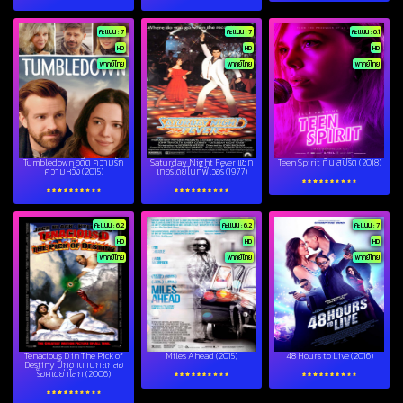
คะแนน : 7
คะแนน : 7
คะแนน : 6.1
HD
HD
HD
พากย์ไทย
พากย์ไทย
พากย์ไทย
Tumbledown อดีต ความรัก
Saturday Night Fever แซท
Teen Spirit ทีน สปิริต (2018)
ความหวัง (2015)
เทอร์เดย์ไนท์ฟีเวอร์ (1977)
คะแนน : 6.2
คะแนน : 6.2
คะแนน : 7
HD
HD
HD
พากย์ไทย
พากย์ไทย
พากย์ไทย
Tenacious D in The Pick of
Miles Ahead (2015)
48 Hours to Live (2016)
Destiny ปิ๊กซาตานกะเกลอ
ร็อคเขย่าโลก (2006)