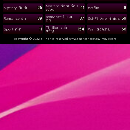
Mystery ลึกลับซ่อน
26
41
8
Mystery ลึกลับ
netflix
เงื่อน
Romance โรแมน
89
37
59
Romance รัก
Sci-Fi วิทยาศาสตร์
ติก
Thriller ระทึก
11
154
66
Sport กีฬา
War สงคราม
ขวัญ
copyright © 2022 all rights reserved
www.americanecstasy-movie.com