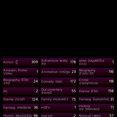
Adventure ผจญ
alien (มนุษย์ต่าง
309
178
1
Action บู๊
ภัย
ดาว)
Amazon Prime
Biography
1
23
116
Animation การ์ตูน
Video
ชีวประวัติ
Biography ชีวิต
Crime
24
172
118
Comedy ตลก
จริง
อาชญากรรม
Documentary
2
55
158
DC
Drama ชีวิต
สารคดี
124
75
31
Drama ดราม่า
Family ครอบครัว
Fantasy จินตนาการ
History
36
1
71
Fantasy เทพนิยาย
HDTV
ประวัติศาสตร์
96
2
57
Horror สยองขวัญ
marvel
Musical เพลง