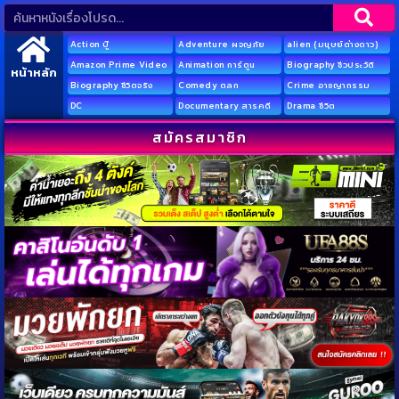
Action บู๊
Adventure ผจญภัย
alien (มนุษย์ต่างดาว)
Amazon Prime Video
Animation การ์ตูน
Biography ชีวประวัติ
หน้าหลัก
Biography ชีวิตจริง
Comedy ตลก
Crime อาชญากรรม
DC
Documentary สารคดี
Drama ชีวิต
สมัครสมาชิก