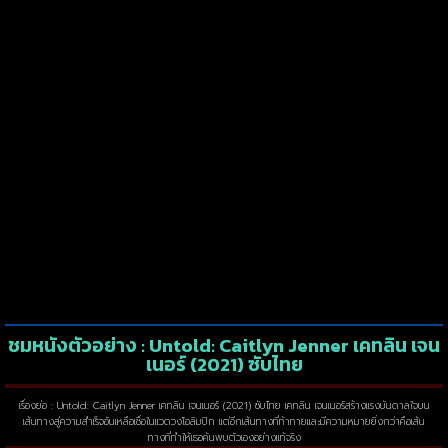
ชมหนังตัวอย่าง : Untold: Caitlyn Jenner เคทลิน เจน
เนอร์ (2021) ซับไทย
เรื่องย่อ : Untold: Caitlyn Jenner เคทลิน เจนเนอร์ (2021) ซับไทย เคทลิน เจนเนอร์สร้างแรงบันดาลใจบน
เส้นทางสู่ความสำเร็จอันเหลือเชื่อในแวดวงโอลิมปิก แต่อีกเส้นทางที่ท้าทายและมีความหมายยิ่งกว่าคือเส้น
ทางที่ทำให้เธอค้นพบตัวเองอย่างแท้จริง