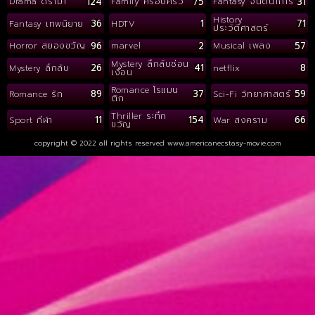
124
75
31
Drama ดราม่า
Family ครอบครัว
Fantasy จินตนาการ
History
36
1
71
Fantasy เทพนิยาย
HDTV
ประวัติศาสตร์
96
2
57
Horror สยองขวัญ
marvel
Musical เพลง
Mystery ลึกลับซ่อน
26
41
8
Mystery ลึกลับ
netflix
เงื่อน
Romance โรแมน
89
37
59
Romance รัก
Sci-Fi วิทยาศาสตร์
ติก
Thriller ระทึก
11
154
66
Sport กีฬา
War สงคราม
ขวัญ
copyright © 2022 all rights reserved
www.americanecstasy-movie.com