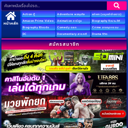
Action บู๊
Adventure ผจญภัย
alien (มนุษย์ต่างดาว)
Amazon Prime Video
Animation การ์ตูน
Biography ชีวประวัติ
หน้าหลัก
Biography ชีวิตจริง
Comedy ตลก
Crime อาชญากรรม
DC
Documentary สารคดี
Drama ชีวิต
สมัครสมาชิก