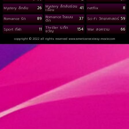
Mystery ลึกลับซ่อน
26
41
8
Mystery ลึกลับ
netflix
เงื่อน
Romance โรแมน
89
37
59
Romance รัก
Sci-Fi วิทยาศาสตร์
ติก
Thriller ระทึก
11
154
66
Sport กีฬา
War สงคราม
ขวัญ
copyright © 2022 all rights reserved
www.americanecstasy-movie.com