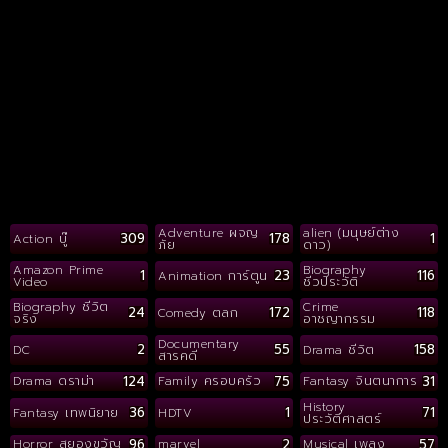
Adventure ผจญ
alien (มนุษย์ต่าง
309
178
1
Action บู๊
ภัย
ดาว)
Amazon Prime
Biography
1
23
116
Animation การ์ตูน
Video
ชีวประวัติ
Biography ชีวิต
Crime
24
172
118
Comedy ตลก
จริง
อาชญากรรม
Documentary
2
55
158
DC
Drama ชีวิต
สารคดี
124
75
31
Drama ดราม่า
Family ครอบครัว
Fantasy จินตนาการ
History
36
1
71
Fantasy เทพนิยาย
HDTV
ประวัติศาสตร์
96
2
57
Horror สยองขวัญ
marvel
Musical เพลง