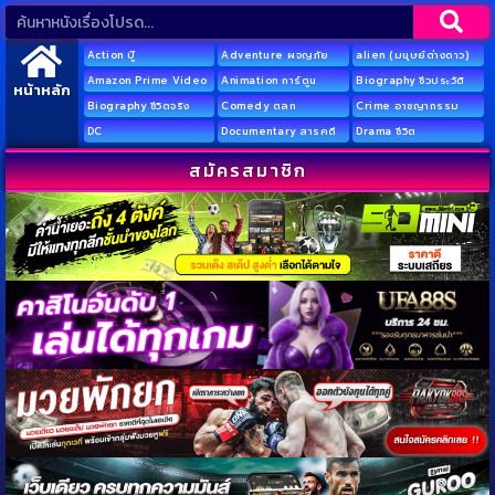
Action บู๊
Adventure ผจญภัย
alien (มนุษย์ต่างดาว)
Amazon Prime Video
Animation การ์ตูน
Biography ชีวประวัติ
หน้าหลัก
Biography ชีวิตจริง
Comedy ตลก
Crime อาชญากรรม
DC
Documentary สารคดี
Drama ชีวิต
สมัครสมาชิก