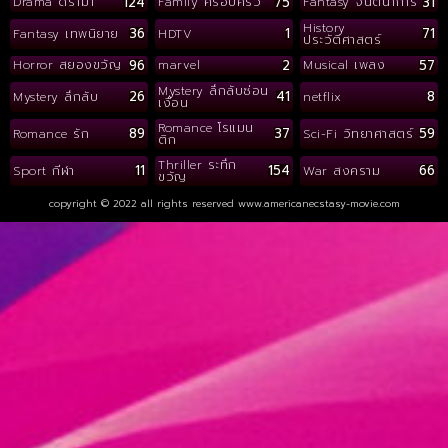
124
75
31
Drama ดราม่า
Family ครอบครัว
Fantasy จินตนาการ
History
36
1
71
Fantasy เทพนิยาย
HDTV
ประวัติศาสตร์
96
2
57
Horror สยองขวัญ
marvel
Musical เพลง
Mystery ลึกลับซ่อน
26
41
8
Mystery ลึกลับ
netflix
เงื่อน
Romance โรแมน
89
37
59
Romance รัก
Sci-Fi วิทยาศาสตร์
ติก
Thriller ระทึก
11
154
66
Sport กีฬา
War สงคราม
ขวัญ
copyright © 2022 all rights reserved
www.americanecstasy-movie.com