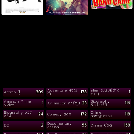
Adventure ผจญ
alien (มนุษย์ต่าง
309
178
1
Action บู๊
ภัย
ดาว)
Amazon Prime
Biography
1
23
116
Animation การ์ตูน
Video
ชีวประวัติ
Biography ชีวิต
Crime
24
172
118
Comedy ตลก
จริง
อาชญากรรม
Documentary
2
55
158
DC
Drama ชีวิต
สารคดี