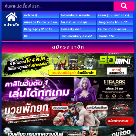
Action บู๊
Adventure ผจญภัย
alien (มนุษย์ต่างดาว)
Amazon Prime Video
Animation การ์ตูน
Biography ชีวประวัติ
หน้าหลัก
Biography ชีวิตจริง
Comedy ตลก
Crime อาชญากรรม
DC
Documentary สารคดี
Drama ชีวิต
สมัครสมาชิก