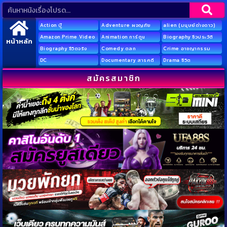
Action บู๊
Adventure ผจญภัย
alien (มนุษย์ต่างดาว)
Amazon Prime Video
Animation การ์ตูน
Biography ชีวประวัติ
หน้าหลัก
Biography ชีวิตจริง
Comedy ตลก
Crime อาชญากรรม
DC
Documentary สารคดี
Drama ชีวิต
สมัครสมาชิก