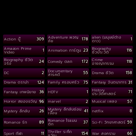
Adventure ผจญ
alien (มนุษย์ต่าง
309
178
1
Action บู๊
ภัย
ดาว)
Amazon Prime
Biography
1
23
116
Animation การ์ตูน
Video
ชีวประวัติ
Biography ชีวิต
Crime
24
172
118
Comedy ตลก
จริง
อาชญากรรม
Documentary
2
55
158
DC
Drama ชีวิต
สารคดี
124
75
31
Drama ดราม่า
Family ครอบครัว
Fantasy จินตนาการ
History
36
1
71
Fantasy เทพนิยาย
HDTV
ประวัติศาสตร์
96
2
57
Horror สยองขวัญ
marvel
Musical เพลง
Mystery ลึกลับซ่อน
26
41
8
Mystery ลึกลับ
netflix
เงื่อน
Romance โรแมน
89
37
59
Romance รัก
Sci-Fi วิทยาศาสตร์
ติก
Thriller ระทึก
11
154
66
Sport กีฬา
War สงคราม
ขวัญ