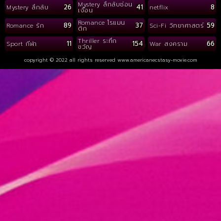
Mystery ลึกลับซ่อน
26
41
8
Mystery ลึกลับ
netflix
เงื่อน
Romance โรแมน
89
37
59
Romance รัก
Sci-Fi วิทยาศาสตร์
ติก
Thriller ระทึก
11
154
66
Sport กีฬา
War สงคราม
ขวัญ
copyright © 2022 all rights reserved
www.americanecstasy-movie.com