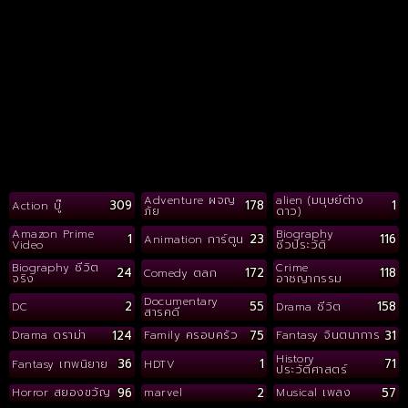
Adventure ผจญ
alien (มนุษย์ต่าง
309
178
1
Action บู๊
ภัย
ดาว)
Amazon Prime
Biography
1
23
116
Animation การ์ตูน
Video
ชีวประวัติ
Biography ชีวิต
Crime
24
172
118
Comedy ตลก
จริง
อาชญากรรม
Documentary
2
55
158
DC
Drama ชีวิต
สารคดี
124
75
31
Drama ดราม่า
Family ครอบครัว
Fantasy จินตนาการ
History
36
1
71
Fantasy เทพนิยาย
HDTV
ประวัติศาสตร์
96
2
57
Horror สยองขวัญ
marvel
Musical เพลง