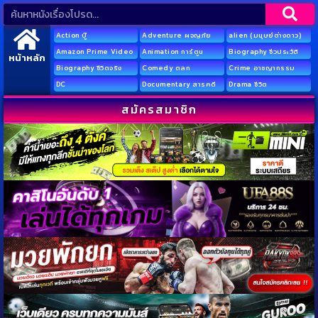
Action บู๊
Adventure ผจญภัย
alien (มนุษย์ต่างดาว)
Amazon Prime Video
Animation การ์ตูน
Biography ชีวประวัติ
หน้าหลัก
Biography ชีวิตจริง
Comedy ตลก
Crime อาชญากรรม
DC
Documentary สารคดี
Drama ชีวิต
สมัครสมาชิก