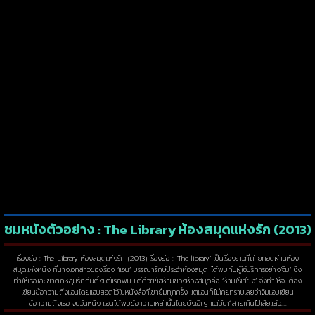
ชมหนังตัวอย่าง : The Library ห้องสมุดแห่งรัก (2013)
เรื่องย่อ : The Library ห้องสมุดแห่งรัก (2013) เรื่องย่อ : ‘The library‘ เป็นเรื่องราวที่ถ่ายทอดผ่านห้อง
สมุดแห่งหนึ่ง ที่นางเอกสาวของเรื่อง ‘แอน’ บรรณารักษ์ประจำห้องสมุด ได้พบกับผู้ใช้บริการอย่าง’จิม’ ซึ่ง
ทำให้เธอและเขาตกหลุมรักกันตั้งแต่แรกพบ แต่ด้วยข้อห้ามของห้องสมุดคือ ‘ห้ามใช้เสียง’ จึงทำให้จิมต้อง
เขียนข้อความถึงแอนโดยแอบสอดไว้ในหนังสือที่เขายืมทุกครั้ง แต่แอนก็ไม่เคยทราบเลยว่าจิมแอบเขียน
ข้อความถึงเธอ จนวันหนึ่ง แอนได้พบข้อความเหล่านั้นโดยบังเอิญ แต่มันก็สายเกินไปเสียแล้ว….