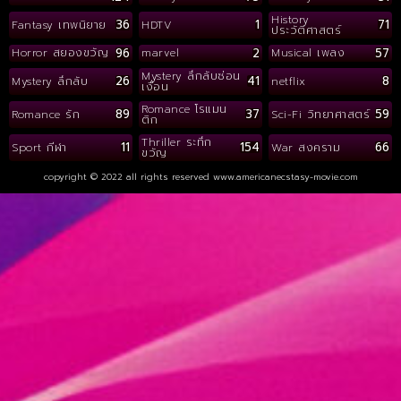
History
36
1
71
Fantasy เทพนิยาย
HDTV
ประวัติศาสตร์
96
2
57
Horror สยองขวัญ
marvel
Musical เพลง
Mystery ลึกลับซ่อน
26
41
8
Mystery ลึกลับ
netflix
เงื่อน
Romance โรแมน
89
37
59
Romance รัก
Sci-Fi วิทยาศาสตร์
ติก
Thriller ระทึก
11
154
66
Sport กีฬา
War สงคราม
ขวัญ
copyright © 2022 all rights reserved
www.americanecstasy-movie.com