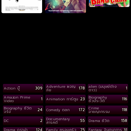
Adventure ผจญ
alien (มนุษย์ต่าง
309
178
1
Action บู๊
ภัย
ดาว)
Amazon Prime
Biography
1
23
116
Animation การ์ตูน
Video
ชีวประวัติ
Biography ชีวิต
Crime
24
172
118
Comedy ตลก
จริง
อาชญากรรม
Documentary
2
55
158
DC
Drama ชีวิต
สารคดี
124
75
31
Drama ดราม่า
Family ครอบครัว
Fantasy จินตนาการ