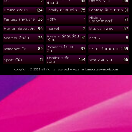
2
55
158
DC
Drama ชีวิต
สารคดี
124
75
31
Drama ดราม่า
Family ครอบครัว
Fantasy จินตนาการ
History
36
1
71
Fantasy เทพนิยาย
HDTV
ประวัติศาสตร์
96
2
57
Horror สยองขวัญ
marvel
Musical เพลง
Mystery ลึกลับซ่อน
26
41
8
Mystery ลึกลับ
netflix
เงื่อน
Romance โรแมน
89
37
59
Romance รัก
Sci-Fi วิทยาศาสตร์
ติก
Thriller ระทึก
11
154
66
Sport กีฬา
War สงคราม
ขวัญ
copyright © 2022 all rights reserved
www.americanecstasy-movie.com