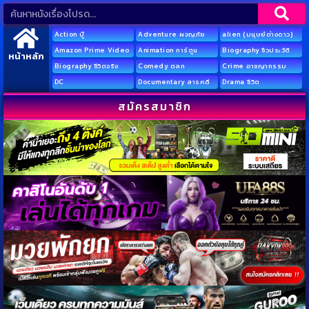
Action บู๊
Adventure ผจญภัย
alien (มนุษย์ต่างดาว)
Amazon Prime Video
Animation การ์ตูน
Biography ชีวประวัติ
หน้าหลัก
Biography ชีวิตจริง
Comedy ตลก
Crime อาชญากรรม
DC
Documentary สารคดี
Drama ชีวิต
สมัครสมาชิก