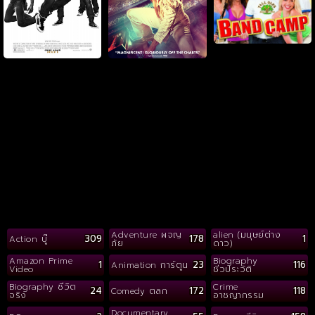
Adventure ผจญ
alien (มนุษย์ต่าง
309
178
1
Action บู๊
ภัย
ดาว)
Amazon Prime
Biography
1
23
116
Animation การ์ตูน
Video
ชีวประวัติ
Biography ชีวิต
Crime
24
172
118
Comedy ตลก
จริง
อาชญากรรม
Documentary