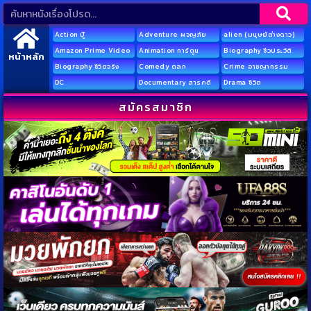
Action บู๊
Adventure ผจญภัย
alien (มนุษย์ต่างดาว)
Amazon Prime Video
Animation การ์ตูน
Biography ชีวประวัติ
หน้าหลัก
Biography ชีวิตจริง
Comedy ตลก
Crime อาชญากรรม
DC
Documentary สารคดี
Drama ชีวิต
สมัครสมาชิก