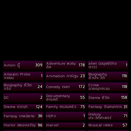
Adventure ผจญ
alien (มนุษย์ต่าง
309
178
1
Action บู๊
ภัย
ดาว)
Amazon Prime
Biography
1
23
116
Animation การ์ตูน
Video
ชีวประวัติ
Biography ชีวิต
Crime
24
172
118
Comedy ตลก
จริง
อาชญากรรม
Documentary
2
55
158
DC
Drama ชีวิต
สารคดี
124
75
31
Drama ดราม่า
Family ครอบครัว
Fantasy จินตนาการ
History
36
1
71
Fantasy เทพนิยาย
HDTV
ประวัติศาสตร์
96
2
57
Horror สยองขวัญ
marvel
Musical เพลง