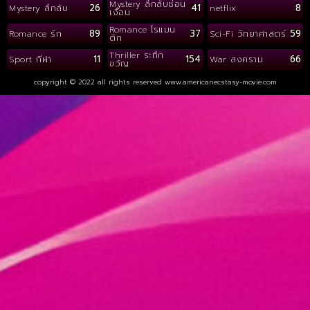
Mystery ลึกลับซ่อน
26
41
8
Mystery ลึกลับ
netflix
เงื่อน
Romance โรแมน
89
37
59
Romance รัก
Sci-Fi วิทยาศาสตร์
ติก
Thriller ระทึก
11
154
66
Sport กีฬา
War สงคราม
ขวัญ
copyright © 2022 all rights reserved
www.americanecstasy-movie.com