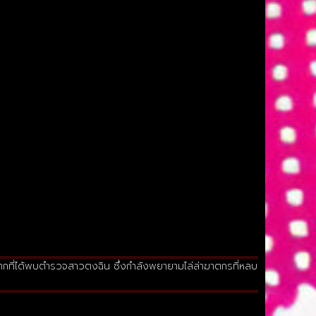
งจากที่ได้พบตำรวจสาวตงฉิน ซึ่งกำลังพยายามไล่ล่าฆาตกรที่หลบ