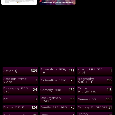
Adventure ผจญ
alien (มนุษย์ต่าง
309
178
1
Action บู๊
ภัย
ดาว)
Amazon Prime
Biography
1
23
116
Animation การ์ตูน
Video
ชีวประวัติ
Biography ชีวิต
Crime
24
172
118
Comedy ตลก
จริง
อาชญากรรม
Documentary
2
55
158
DC
Drama ชีวิต
สารคดี
124
75
31
Drama ดราม่า
Family ครอบครัว
Fantasy จินตนาการ
History