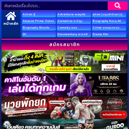
Action บู๊
Adventure ผจญภัย
alien (มนุษย์ต่างดาว)
Amazon Prime Video
Animation การ์ตูน
Biography ชีวประวัติ
หน้าหลัก
Biography ชีวิตจริง
Comedy ตลก
Crime อาชญากรรม
DC
Documentary สารคดี
Drama ชีวิต
สมัครสมาชิก