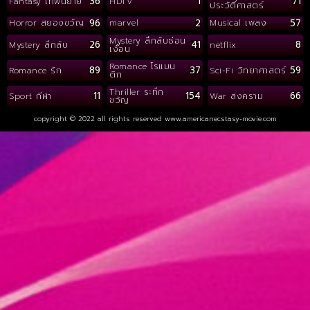
36
1
71
Fantasy เทพนิยาย
HDTV
ประวัติศาสตร์
96
2
57
Horror สยองขวัญ
marvel
Musical เพลง
Mystery ลึกลับซ่อน
26
41
8
Mystery ลึกลับ
netflix
เงื่อน
Romance โรแมน
89
37
59
Romance รัก
Sci-Fi วิทยาศาสตร์
ติก
Thriller ระทึก
11
154
66
Sport กีฬา
War สงคราม
ขวัญ
copyright © 2022 all rights reserved
www.americanecstasy-movie.com