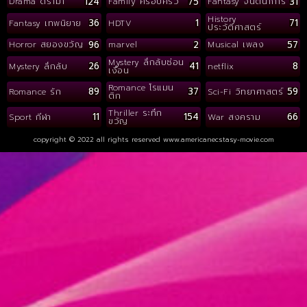
124
75
31
Drama ดราม่า
Family ครอบครัว
Fantasy จินตนาการ
History
36
1
71
Fantasy เทพนิยาย
HDTV
ประวัติศาสตร์
96
2
57
Horror สยองขวัญ
marvel
Musical เพลง
Mystery ลึกลับซ่อน
26
41
8
Mystery ลึกลับ
netflix
เงื่อน
Romance โรแมน
89
37
59
Romance รัก
Sci-Fi วิทยาศาสตร์
ติก
Thriller ระทึก
11
154
66
Sport กีฬา
War สงคราม
ขวัญ
copyright © 2022 all rights reserved
www.americanecstasy-movie.com