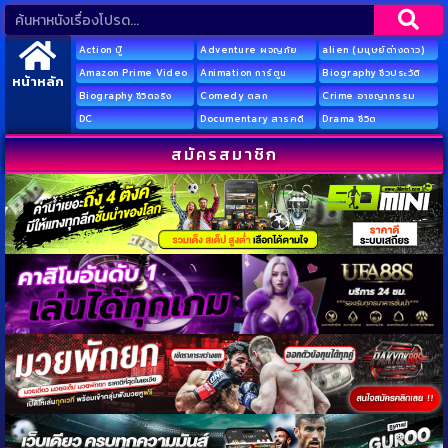
Action บู๊
Adventure ผจญภัย
alien (มนุษย์ต่างดาว)
Amazon Prime Video
Animation การ์ตูน
Biography ชีวประวัติ
หน้าหลัก
Biography ชีวิตจริง
Comedy ตลก
Crime อาชญากรรม
DC
Documentary สารคดี
Drama ชีวิต
สมัครสมาชิก