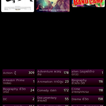
Adventure ผจญ
alien (มนุษย์ต่าง
309
178
1
Action บู๊
ภัย
ดาว)
Amazon Prime
Biography
1
23
116
Animation การ์ตูน
Video
ชีวประวัติ
Biography ชีวิต
Crime
24
172
118
Comedy ตลก
จริง
อาชญากรรม
Documentary
2
55
158
DC
Drama ชีวิต
สารคดี