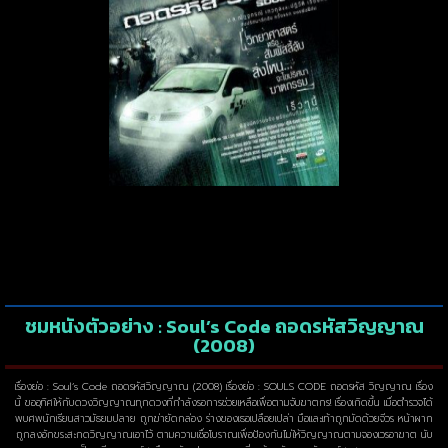
ชมหนังตัวอย่าง : Soul’s Code ถอดรหัสวิญญาณ
(2008)
เรื่องย่อ : Soul’s Code ถอดรหัสวิญญาณ (2008) เรื่องย่อ : SOULS CODE ถอดรหัส วิญญาณ เรื่อง
นี้ ขออุทิศให้กับดวงวิญญาณทุกดวงที่กำลังรอการช่วยเหลือเพื่อตามจับฆาตกร! เรื่องเกิดขึ้น เมื่อตำรวจได้
พบศพนักเรียนสาวมัธยมปลาย ถูกฆ่ายัดกล่อง ร่างของเธอเปลือยเปล่า มือและเท้าถูกมัดด้วยจีวร หน้าผาก
ถูกลงอักขระสะกดวิญญาณเอาไว้ ตามความเชื่อโบราณเพื่อป้องกันไม่ให้วิญญาณตามจองเวรอาฆาต นับ