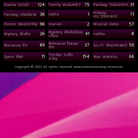
124
75
31
Drama ดราม่า
Family ครอบครัว
Fantasy จินตนาการ
History
36
1
71
Fantasy เทพนิยาย
HDTV
ประวัติศาสตร์
96
2
57
Horror สยองขวัญ
marvel
Musical เพลง
Mystery ลึกลับซ่อน
26
41
8
Mystery ลึกลับ
netflix
เงื่อน
Romance โรแมน
89
37
59
Romance รัก
Sci-Fi วิทยาศาสตร์
ติก
Thriller ระทึก
11
154
66
Sport กีฬา
War สงคราม
ขวัญ
copyright © 2022 all rights reserved
www.americanecstasy-movie.com