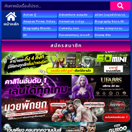
Action บู๊
Adventure ผจญภัย
alien (มนุษย์ต่างดาว)
Amazon Prime Video
Animation การ์ตูน
Biography ชีวประวัติ
หน้าหลัก
Biography ชีวิตจริง
Comedy ตลก
Crime อาชญากรรม
DC
Documentary สารคดี
Drama ชีวิต
สมัครสมาชิก