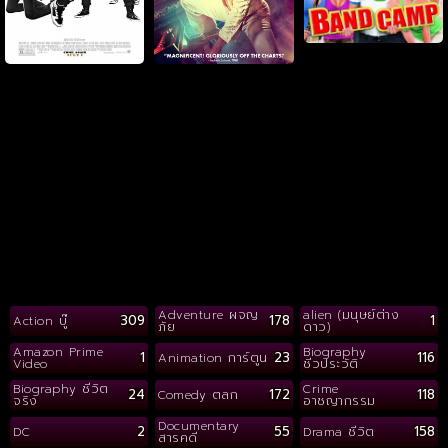
Adventure ผจญ
alien (มนุษย์ต่าง
309
178
1
Action บู๊
ภัย
ดาว)
Amazon Prime
Biography
1
23
116
Animation การ์ตูน
Video
ชีวประวัติ
Biography ชีวิต
Crime
24
172
118
Comedy ตลก
จริง
อาชญากรรม
Documentary
2
55
158
DC
Drama ชีวิต
สารคดี