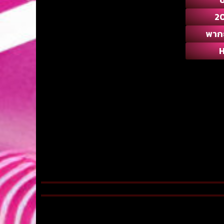
2
พาก