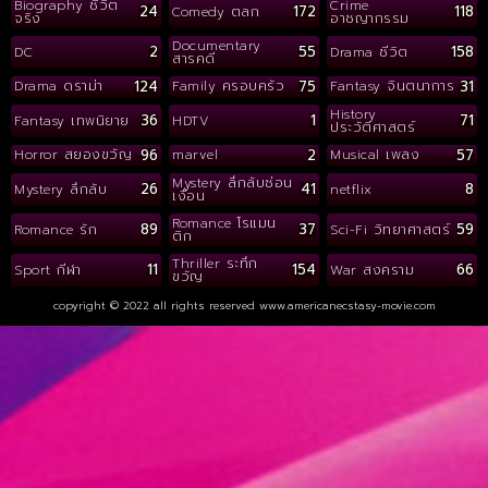
Biography ชีวิต
Crime
24
172
118
Comedy ตลก
จริง
อาชญากรรม
Documentary
2
55
158
DC
Drama ชีวิต
สารคดี
124
75
31
Drama ดราม่า
Family ครอบครัว
Fantasy จินตนาการ
History
36
1
71
Fantasy เทพนิยาย
HDTV
ประวัติศาสตร์
96
2
57
Horror สยองขวัญ
marvel
Musical เพลง
Mystery ลึกลับซ่อน
26
41
8
Mystery ลึกลับ
netflix
เงื่อน
Romance โรแมน
89
37
59
Romance รัก
Sci-Fi วิทยาศาสตร์
ติก
Thriller ระทึก
11
154
66
Sport กีฬา
War สงคราม
ขวัญ
copyright © 2022 all rights reserved
www.americanecstasy-movie.com