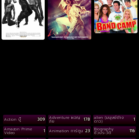
Adventure ผจญ
alien (มนุษย์ต่าง
309
178
1
Action บู๊
ภัย
ดาว)
Amazon Prime
Biography
1
23
116
Animation การ์ตูน
Video
ชีวประวัติ