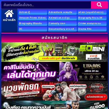
Action บู๊
Adventure ผจญภัย
alien (มนุษย์ต่างดาว)
Amazon Prime Video
Animation การ์ตูน
Biography ชีวประวัติ
หน้าหลัก
Biography ชีวิตจริง
Comedy ตลก
Crime อาชญากรรม
DC
Documentary สารคดี
Drama ชีวิต
สมัครสมาชิก