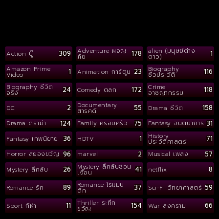
Adventure ผจญ
alien (มนุษย์ต่าง
309
178
1
Action บู๊
ภัย
ดาว)
Amazon Prime
Biography
1
23
116
Animation การ์ตูน
Video
ชีวประวัติ
Biography ชีวิต
Crime
24
172
118
Comedy ตลก
จริง
อาชญากรรม
Documentary
2
55
158
DC
Drama ชีวิต
สารคดี
124
75
31
Drama ดราม่า
Family ครอบครัว
Fantasy จินตนาการ
History
36
1
71
Fantasy เทพนิยาย
HDTV
ประวัติศาสตร์
96
2
57
Horror สยองขวัญ
marvel
Musical เพลง
Mystery ลึกลับซ่อน
26
41
8
Mystery ลึกลับ
netflix
เงื่อน
Romance โรแมน
89
37
59
Romance รัก
Sci-Fi วิทยาศาสตร์
ติก
Thriller ระทึก
11
154
66
Sport กีฬา
War สงคราม
ขวัญ