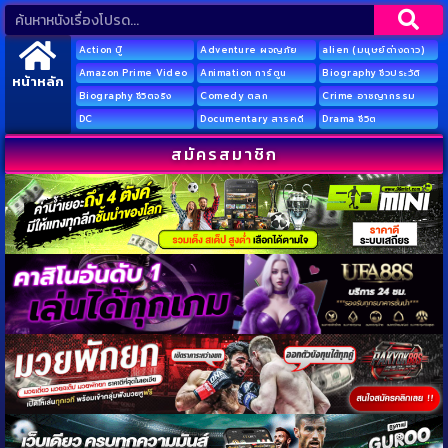
Action บู๊
Adventure ผจญภัย
alien (มนุษย์ต่างดาว)
Amazon Prime Video
Animation การ์ตูน
Biography ชีวประวัติ
หน้าหลัก
Biography ชีวิตจริง
Comedy ตลก
Crime อาชญากรรม
DC
Documentary สารคดี
Drama ชีวิต
สมัครสมาชิก