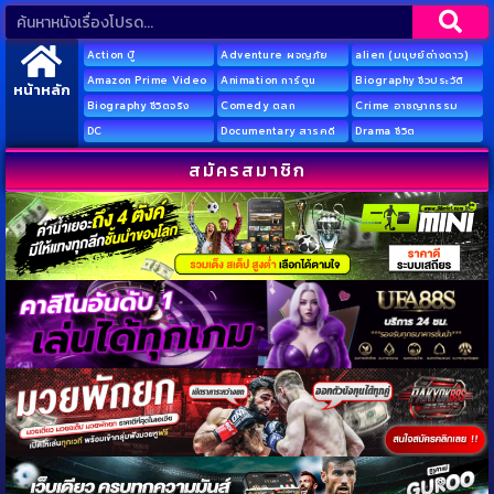
Action บู๊
Adventure ผจญภัย
alien (มนุษย์ต่างดาว)
Amazon Prime Video
Animation การ์ตูน
Biography ชีวประวัติ
หน้าหลัก
Biography ชีวิตจริง
Comedy ตลก
Crime อาชญากรรม
DC
Documentary สารคดี
Drama ชีวิต
สมัครสมาชิก