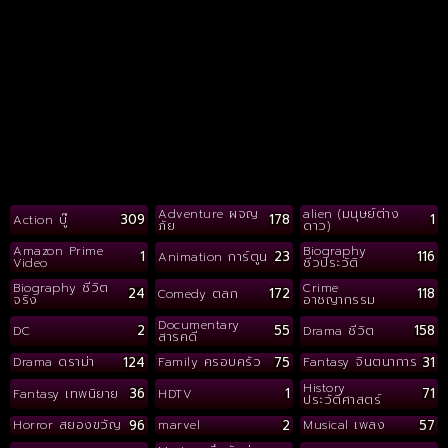
Adventure ผจญ
alien (มนุษย์ต่าง
309
178
1
Action บู๊
ภัย
ดาว)
Amazon Prime
Biography
1
23
116
Animation การ์ตูน
Video
ชีวประวัติ
Biography ชีวิต
Crime
24
172
118
Comedy ตลก
จริง
อาชญากรรม
Documentary
2
55
158
DC
Drama ชีวิต
สารคดี
124
75
31
Drama ดราม่า
Family ครอบครัว
Fantasy จินตนาการ
History
36
1
71
Fantasy เทพนิยาย
HDTV
ประวัติศาสตร์
96
2
57
Horror สยองขวัญ
marvel
Musical เพลง