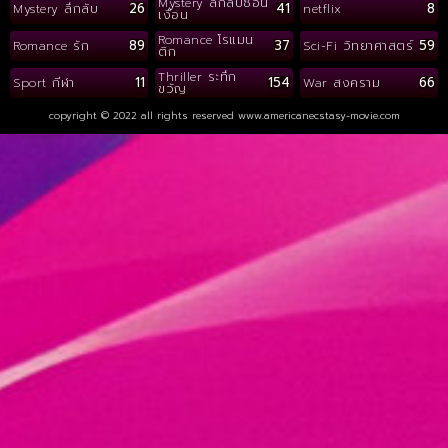
Mystery ลึกลับซ่อน
26
41
8
Mystery ลึกลับ
netflix
เงื่อน
Romance โรแมน
89
37
59
Romance รัก
Sci-Fi วิทยาศาสตร์
ติก
Thriller ระทึก
11
154
66
Sport กีฬา
War สงคราม
ขวัญ
copyright © 2022 all rights reserved
www.americanecstasy-movie.com