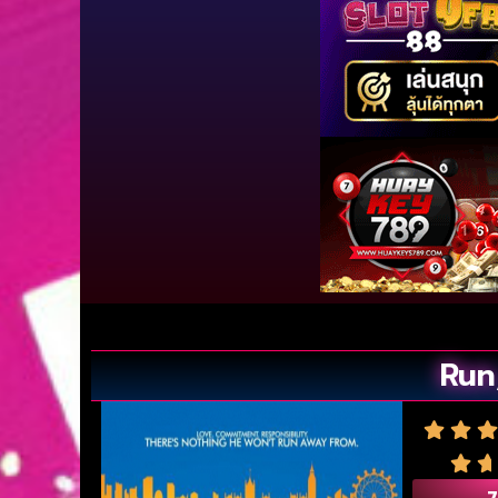
Run,
7