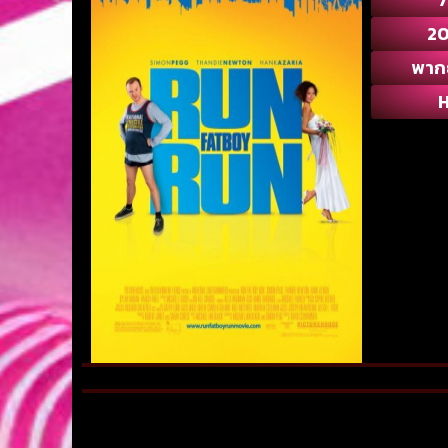
2
พาก