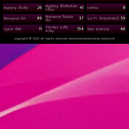
Mystery ลึกลับซ่อน
26
41
8
Mystery ลึกลับ
netflix
เงื่อน
Romance โรแมน
89
37
59
Romance รัก
Sci-Fi วิทยาศาสตร์
ติก
Thriller ระทึก
11
154
66
Sport กีฬา
War สงคราม
ขวัญ
copyright © 2022 all rights reserved
www.americanecstasy-movie.com