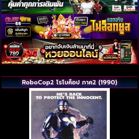
RoboCop2 โรโบค็อป ภาค2 (1990)