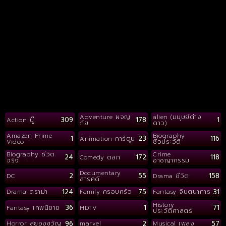
Adventure ผจญ
alien (มนุษย์ต่าง
309
178
1
Action บู๊
ภัย
ดาว)
Amazon Prime
Biography
1
23
116
Animation การ์ตูน
Video
ชีวประวัติ
Biography ชีวิต
Crime
24
172
118
Comedy ตลก
จริง
อาชญากรรม
Documentary
2
55
158
DC
Drama ชีวิต
สารคดี
124
75
31
Drama ดราม่า
Family ครอบครัว
Fantasy จินตนาการ
History
36
1
71
Fantasy เทพนิยาย
HDTV
ประวัติศาสตร์
96
2
57
Horror สยองขวัญ
marvel
Musical เพลง