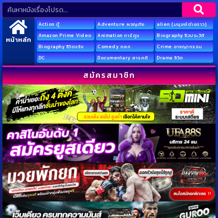
Action บู๊
Adventure ผจญภัย
alien (มนุษย์ต่างดาว)
Amazon Prime Video
Animation การ์ตูน
Biography ชีวประวัติ
หน้าหลัก
Biography ชีวิตจริง
Comedy ตลก
Crime อาชญากรรม
DC
Documentary สารคดี
Drama ชีวิต
สมัครสมาชิก