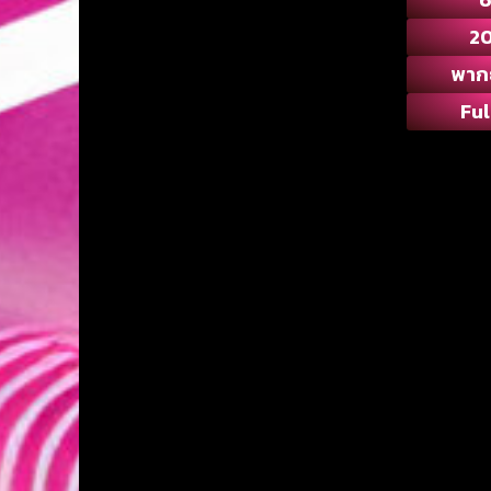
2
พาก
Ful