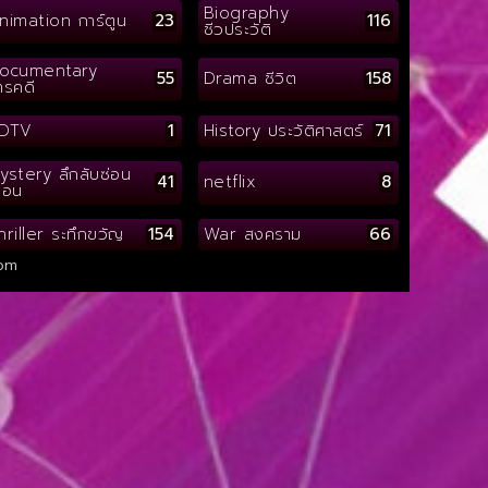
Biography
nimation การ์ตูน
23
116
ชีวประวัติ
ocumentary
55
Drama ชีวิต
158
ารคดี
DTV
1
History ประวัติศาสตร์
71
ystery ลึกลับซ่อน
41
netflix
8
ื่อน
hriller ระทึกขวัญ
154
War สงคราม
66
om