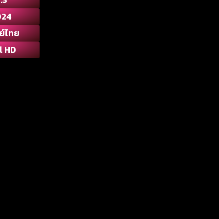
024
ย์ไทย
l HD