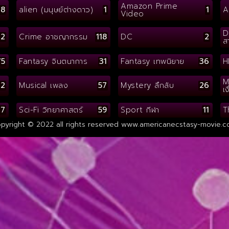
Amazon Prime
78
alien (มนุษย์ต่างดาว)
1
1
A
Video
D
72
Crime อาชญากรรม
118
DC
2
ส
75
Fantasy จินตนาการ
31
Fantasy เทพนิยาย
36
H
M
2
Musical เพลง
57
Mystery ลึกลับ
26
เง
37
Sci-Fi วิทยาศาสตร์
59
Sport กีฬา
11
T
pyright © 2022 all rights reserved
www.americanecstasy-movie.c