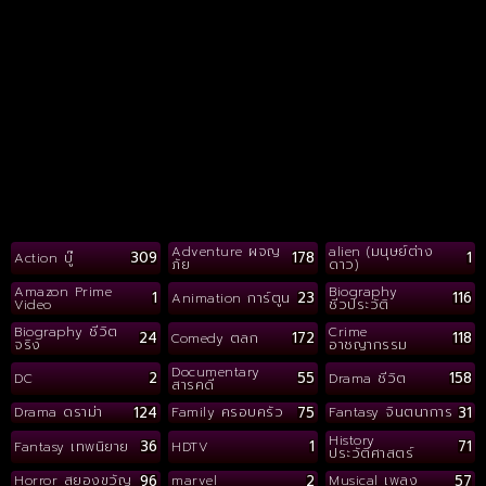
Adventure ผจญ
alien (มนุษย์ต่าง
309
178
1
Action บู๊
ภัย
ดาว)
Amazon Prime
Biography
1
23
116
Animation การ์ตูน
Video
ชีวประวัติ
Biography ชีวิต
Crime
24
172
118
Comedy ตลก
จริง
อาชญากรรม
Documentary
2
55
158
DC
Drama ชีวิต
สารคดี
124
75
31
Drama ดราม่า
Family ครอบครัว
Fantasy จินตนาการ
History
36
1
71
Fantasy เทพนิยาย
HDTV
ประวัติศาสตร์
96
2
57
Horror สยองขวัญ
marvel
Musical เพลง