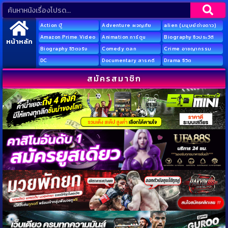
Action บู๊
Adventure ผจญภัย
alien (มนุษย์ต่างดาว)
Amazon Prime Video
Animation การ์ตูน
Biography ชีวประวัติ
หน้าหลัก
Biography ชีวิตจริง
Comedy ตลก
Crime อาชญากรรม
DC
Documentary สารคดี
Drama ชีวิต
สมัครสมาชิก