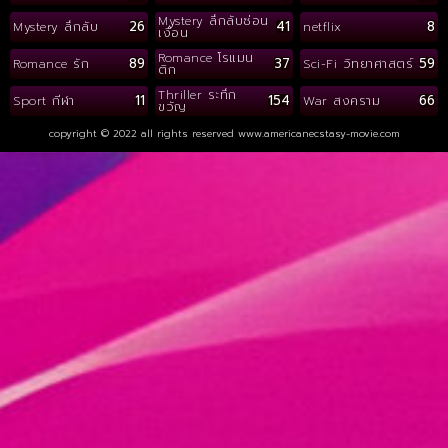
Mystery ลึกลับซ่อน
26
41
8
Mystery ลึกลับ
netflix
เงื่อน
Romance โรแมน
89
37
59
Romance รัก
Sci-Fi วิทยาศาสตร์
ติก
Thriller ระทึก
11
154
66
Sport กีฬา
War สงคราม
ขวัญ
copyright © 2022 all rights reserved
www.americanecstasy-movie.com