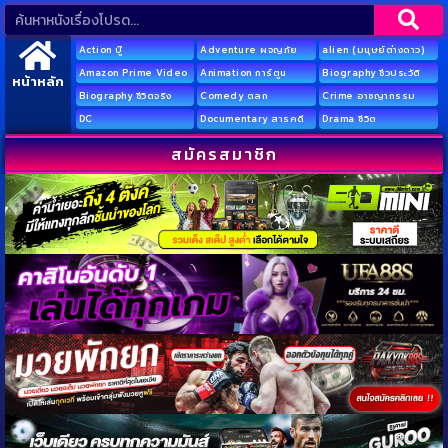
Action บู๊
Adventure ผจญภัย
alien (มนุษย์ต่างดาว)
Amazon Prime Video
Animation การ์ตูน
Biography ชีวประวัติ
หน้าหลัก
Biography ชีวิตจริง
Comedy ตลก
Crime อาชญากรรม
DC
Documentary สารคดี
Drama ชีวิต
สมัครสมาชิก