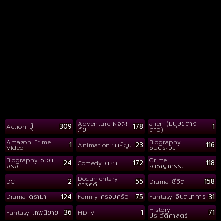
Adventure ผจญ
alien (มนุษย์ต่าง
309
178
1
Action บู๊
ภัย
ดาว)
Amazon Prime
Biography
1
23
116
Animation การ์ตูน
Video
ชีวประวัติ
Biography ชีวิต
Crime
24
172
118
Comedy ตลก
จริง
อาชญากรรม
Documentary
2
55
158
DC
Drama ชีวิต
สารคดี
124
75
31
Drama ดราม่า
Family ครอบครัว
Fantasy จินตนาการ
History
36
1
71
Fantasy เทพนิยาย
HDTV
ประวัติศาสตร์