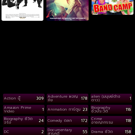
Adventure ผจญ
alien (มนุษย์ต่าง
309
178
1
Action บู๊
ภัย
ดาว)
Amazon Prime
Biography
1
23
116
Animation การ์ตูน
Video
ชีวประวัติ
Biography ชีวิต
Crime
24
172
118
Comedy ตลก
จริง
อาชญากรรม
Documentary
2
55
158
DC
Drama ชีวิต
สารคดี