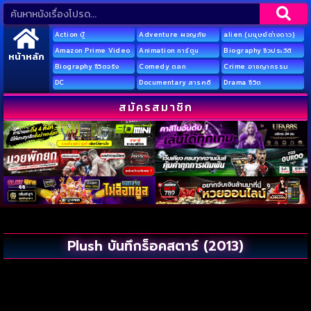
Action บู๊
Adventure ผจญภัย
alien (มนุษย์ต่างดาว)
Amazon Prime Video
Animation การ์ตูน
Biography ชีวประวัติ
หน้าหลัก
Biography ชีวิตจริง
Comedy ตลก
Crime อาชญากรรม
DC
Documentary สารคดี
Drama ชีวิต
สมัครสมาชิก
Plush บันทึกร็อคสตาร์ (2013)