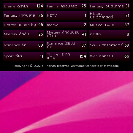
124
75
31
Drama ดราม่า
Family ครอบครัว
Fantasy จินตนาการ
History
36
1
71
Fantasy เทพนิยาย
HDTV
ประวัติศาสตร์
96
2
57
Horror สยองขวัญ
marvel
Musical เพลง
Mystery ลึกลับซ่อน
26
41
8
Mystery ลึกลับ
netflix
เงื่อน
Romance โรแมน
89
37
59
Romance รัก
Sci-Fi วิทยาศาสตร์
ติก
Thriller ระทึก
11
154
66
Sport กีฬา
War สงคราม
ขวัญ
copyright © 2022 all rights reserved
www.americanecstasy-movie.com