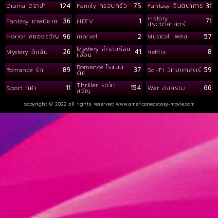
124
75
31
Drama ดราม่า
Family ครอบครัว
Fantasy จินตนาการ
History
36
1
71
Fantasy เทพนิยาย
HDTV
ประวัติศาสตร์
96
2
57
Horror สยองขวัญ
marvel
Musical เพลง
Mystery ลึกลับซ่อน
26
41
8
Mystery ลึกลับ
netflix
เงื่อน
Romance โรแมน
89
37
59
Romance รัก
Sci-Fi วิทยาศาสตร์
ติก
Thriller ระทึก
11
154
66
Sport กีฬา
War สงคราม
ขวัญ
copyright © 2022 all rights reserved
www.americanecstasy-movie.com