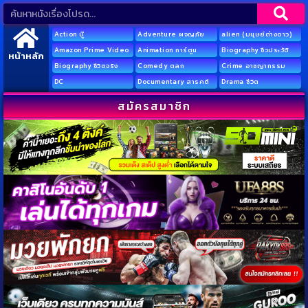
Action บู๊
Adventure ผจญภัย
alien (มนุษย์ต่างดาว)
Amazon Prime Video
Animation การ์ตูน
Biography ชีวประวัติ
หน้าหลัก
Biography ชีวิตจริง
Comedy ตลก
Crime อาชญากรรม
DC
Documentary สารคดี
Drama ชีวิต
สมัครสมาชิก