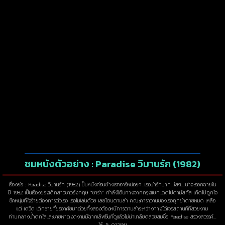
ชมหนังตัวอย่าง : Paradise วิมานรัก (1982)
เรื่องย่อ : Paradise วิมานรัก (1982) ป็นหนังค่อนข้างเรทอาร์หน่อยๆ…เธอน่ารักมาก…ใสๆ….น่าจะออกฉายใน
ปี 1982 เป็นเรื่องของเด็กสาวชาวอังกฤษ “ซาร่า” กำลังเิดินทางจากกรุงแบกแดดไปดามัสกัส เกิดไปถูกใจ
ชีคหนุ่มที่ใจร้ายต้องการตัวเธอ เธอไม่เล่นด้วย เลยโดนตามล่า คณะคาราวานของเธอถูกฆ่าตายหมด เหลือ
แต่ เดวิด เด็กชายที่ขออาศัยมาด้วยทั้งสองต้องหนีการตามล่าระหว่างทางได้เจอสถานที่ที่สวยงาม
ท่ามกลางน้ำตกใสและชายหาดงดงามมีฉากเลิฟซีนที่ดูแล้วไม่น่าเกลียดสวยสมชื่อ Paradise สรวงสวรรค์…
ให้…5…ดาวเลย