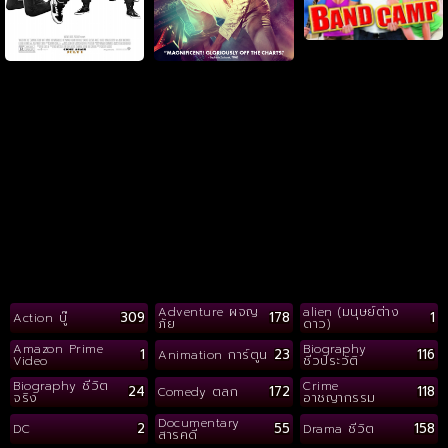
Adventure ผจญ
alien (มนุษย์ต่าง
309
178
1
Action บู๊
ภัย
ดาว)
Amazon Prime
Biography
1
23
116
Animation การ์ตูน
Video
ชีวประวัติ
Biography ชีวิต
Crime
24
172
118
Comedy ตลก
จริง
อาชญากรรม
Documentary
2
55
158
DC
Drama ชีวิต
สารคดี