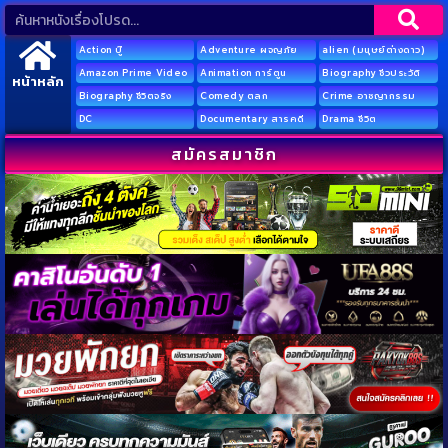
Action บู๊
Adventure ผจญภัย
alien (มนุษย์ต่างดาว)
Amazon Prime Video
Animation การ์ตูน
Biography ชีวประวัติ
หน้าหลัก
Biography ชีวิตจริง
Comedy ตลก
Crime อาชญากรรม
DC
Documentary สารคดี
Drama ชีวิต
สมัครสมาชิก