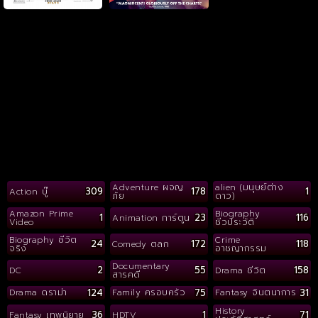
Adventure ผจญ
alien (มนุษย์ต่าง
309
178
1
Action บู๊
ภัย
ดาว)
Amazon Prime
Biography
1
23
116
Animation การ์ตูน
Video
ชีวประวัติ
Biography ชีวิต
Crime
24
172
118
Comedy ตลก
จริง
อาชญากรรม
Documentary
2
55
158
DC
Drama ชีวิต
สารคดี
124
75
31
Drama ดราม่า
Family ครอบครัว
Fantasy จินตนาการ
History
36
1
71
Fantasy เทพนิยาย
HDTV