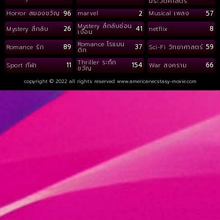
ประวัติศาสตร์
96
2
57
Horror สยองขวัญ
marvel
Musical เพลง
Mystery ลึกลับซ่อน
26
41
8
Mystery ลึกลับ
netflix
เงื่อน
Romance โรแมน
89
37
59
Romance รัก
Sci-Fi วิทยาศาสตร์
ติก
Thriller ระทึก
11
154
66
Sport กีฬา
War สงคราม
ขวัญ
copyright © 2022 all rights reserved
www.americanecstasy-movie.com