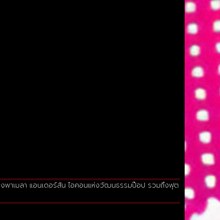
ของพาเมลา แอนเดอร์สัน ไอคอนแห่งวัฒนธรรมป๊อป รวมถึงฟุต