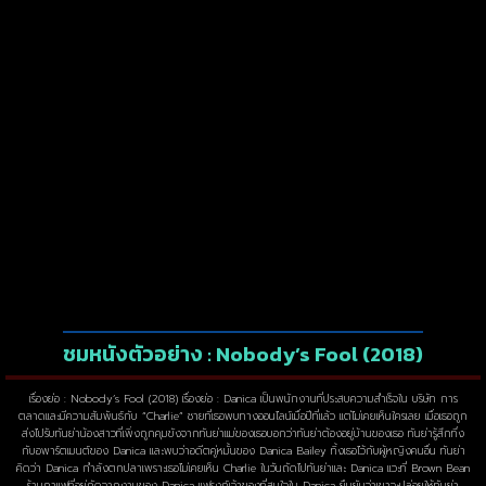
ชมหนังตัวอย่าง : Nobody’s Fool (2018)
เรื่องย่อ : Nobody’s Fool (2018) เรื่องย่อ : Danica เป็นพนักงานที่ประสบความสำเร็จใน บริษัท การ
ตลาดและมีความสัมพันธ์กับ “Charlie” ชายที่เธอพบทางออนไลน์เมื่อปีที่แล้ว แต่ไม่เคยเห็นใครเลย เมื่อเธอถูก
ส่งไปรับทันย่าน้องสาวที่เพิ่งถูกคุมขังจากทันย่าแม่ของเธอบอกว่าทันย่าต้องอยู่บ้านของเธอ ทันย่ารู้สึกทึ่ง
กับอพาร์ตเมนต์ของ Danica และพบว่าอดีตคู่หมั้นของ Danica Bailey ทิ้งเธอไว้กับผู้หญิงคนอื่น ทันย่า
คิดว่า Danica กำลังตกปลาเพราะเธอไม่เคยเห็น Charlie ในวันถัดไปทันย่าและ Danica แวะที่ Brown Bean
ร้านกาแฟที่อยู่ถัดจากงานของ Danica แฟรงก์เจ้าของที่สนใจใน Danica ยืนยันว่าเขาจะปล่อยให้ทันย่า