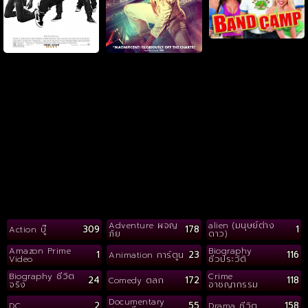
Adventure ผจญ
alien (มนุษย์ต่าง
309
178
1
Action บู๊
ภัย
ดาว)
Amazon Prime
Biography
1
23
116
Animation การ์ตูน
Video
ชีวประวัติ
Biography ชีวิต
Crime
24
172
118
Comedy ตลก
จริง
อาชญากรรม
Documentary
2
55
158
DC
Drama ชีวิต