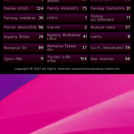
สารคดี
124
75
31
Drama ดราม่า
Family ครอบครัว
Fantasy จินตนาการ
History
36
1
71
Fantasy เทพนิยาย
HDTV
ประวัติศาสตร์
96
2
57
Horror สยองขวัญ
marvel
Musical เพลง
Mystery ลึกลับซ่อน
26
41
8
Mystery ลึกลับ
netflix
เงื่อน
Romance โรแมน
89
37
59
Romance รัก
Sci-Fi วิทยาศาสตร์
ติก
Thriller ระทึก
11
154
66
Sport กีฬา
War สงคราม
ขวัญ
copyright © 2022 all rights reserved
www.americanecstasy-movie.com