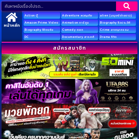
Action บู๊
Adventure ผจญภัย
alien (มนุษย์ต่างดาว)
Amazon Prime Video
Animation การ์ตูน
Biography ชีวประวัติ
หน้าหลัก
Biography ชีวิตจริง
Comedy ตลก
Crime อาชญากรรม
DC
Documentary สารคดี
Drama ชีวิต
สมัครสมาชิก