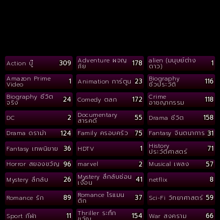
Adventure ผจญ
alien (มนุษย์ต่าง
309
178
1
Action บู๊
ภัย
ดาว)
Amazon Prime
Biography
1
23
116
Animation การ์ตูน
Video
ชีวประวัติ
Biography ชีวิต
Crime
24
172
118
Comedy ตลก
จริง
อาชญากรรม
Documentary
2
55
158
DC
Drama ชีวิต
สารคดี
124
75
31
Drama ดราม่า
Family ครอบครัว
Fantasy จินตนาการ
History
36
1
71
Fantasy เทพนิยาย
HDTV
ประวัติศาสตร์
96
2
57
Horror สยองขวัญ
marvel
Musical เพลง
Mystery ลึกลับซ่อน
26
41
8
Mystery ลึกลับ
netflix
เงื่อน
Romance โรแมน
89
37
59
Romance รัก
Sci-Fi วิทยาศาสตร์
ติก
Thriller ระทึก
11
154
66
Sport กีฬา
War สงคราม
ขวัญ