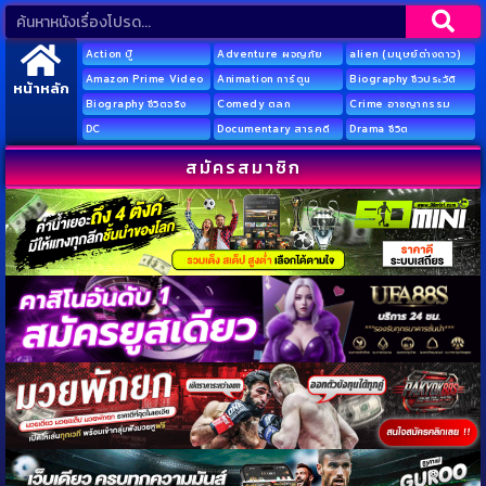
Action บู๊
Adventure ผจญภัย
alien (มนุษย์ต่างดาว)
Amazon Prime Video
Animation การ์ตูน
Biography ชีวประวัติ
หน้าหลัก
Biography ชีวิตจริง
Comedy ตลก
Crime อาชญากรรม
DC
Documentary สารคดี
Drama ชีวิต
สมัครสมาชิก