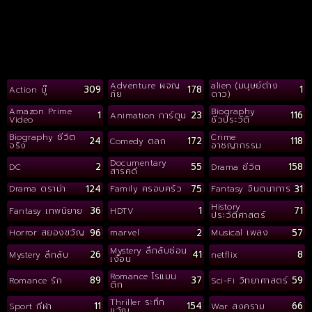
Adventure ผจญ
alien (มนุษย์ต่าง
309
178
1
Action บู๊
ภัย
ดาว)
Amazon Prime
Biography
1
23
116
Animation การ์ตูน
Video
ชีวประวัติ
Biography ชีวิต
Crime
24
172
118
Comedy ตลก
จริง
อาชญากรรม
Documentary
2
55
158
DC
Drama ชีวิต
สารคดี
124
75
31
Drama ดราม่า
Family ครอบครัว
Fantasy จินตนาการ
History
36
1
71
Fantasy เทพนิยาย
HDTV
ประวัติศาสตร์
96
2
57
Horror สยองขวัญ
marvel
Musical เพลง
Mystery ลึกลับซ่อน
26
41
8
Mystery ลึกลับ
netflix
เงื่อน
Romance โรแมน
89
37
59
Romance รัก
Sci-Fi วิทยาศาสตร์
ติก
Thriller ระทึก
11
154
66
Sport กีฬา
War สงคราม
ขวัญ