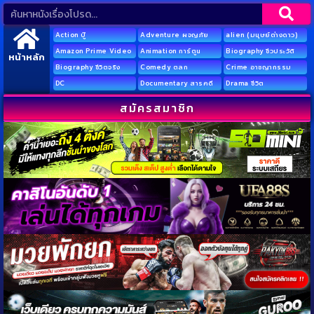
Action บู๊
Adventure ผจญภัย
alien (มนุษย์ต่างดาว)
Amazon Prime Video
Animation การ์ตูน
Biography ชีวประวัติ
หน้าหลัก
Biography ชีวิตจริง
Comedy ตลก
Crime อาชญากรรม
DC
Documentary สารคดี
Drama ชีวิต
สมัครสมาชิก