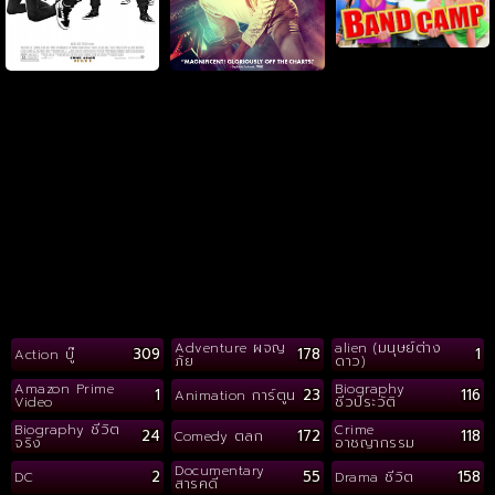
Adventure ผจญ
alien (มนุษย์ต่าง
309
178
1
Action บู๊
ภัย
ดาว)
Amazon Prime
Biography
1
23
116
Animation การ์ตูน
Video
ชีวประวัติ
Biography ชีวิต
Crime
24
172
118
Comedy ตลก
จริง
อาชญากรรม
Documentary
2
55
158
DC
Drama ชีวิต
สารคดี