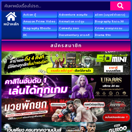
Action บู๊
Adventure ผจญภัย
alien (มนุษย์ต่างดาว)
Amazon Prime Video
Animation การ์ตูน
Biography ชีวประวัติ
หน้าหลัก
Biography ชีวิตจริง
Comedy ตลก
Crime อาชญากรรม
DC
Documentary สารคดี
Drama ชีวิต
สมัครสมาชิก