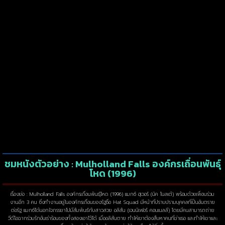
ชมหนังตัวอย่าง : Mulholland Falls องค์กรเถื่อนพันธุ์
โหด (1996)
เรื่องย่อ : Mulholland Falls องค์กรเถื่อนพันธุ์โหด (1996) แมกซ์ ฮุเวอร์ (นิค โนลเต้) พร้อมด้วยเพื่อนร่วม
งานอีก 3 คน ซึ่งทำงานอยู่ในองค์กรเถื่อนของรัฐชื่อ Hat Squad มีหน้าที่ปราบปรามบุคคลที่เป็นอันตราย
ต่อรัฐ แมกซ์ได้นอกใจภรรยาไปมีสัมพันธ์กับสาวสวย อลิสัน (เจนนิเฟอร์ คอนเนลลี) โดยมีคนสามารถถ่าย
วีดีโอฉากร่วมรักอันเร่าร้อนของทั้งสองเอาไว้ได้ เมื่ออลิสันตาย ทำให้เขาต้องสืบหาคนที่ฆ่าเธอ และทำให้เขาและ