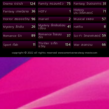
124
75
31
Drama ดราม่า
Family ครอบครัว
Fantasy จินตนาการ
History
36
1
71
Fantasy เทพนิยาย
HDTV
ประวัติศาสตร์
96
2
57
Horror สยองขวัญ
marvel
Musical เพลง
Mystery ลึกลับซ่อน
26
41
8
Mystery ลึกลับ
netflix
เงื่อน
Romance โรแมน
89
37
59
Romance รัก
Sci-Fi วิทยาศาสตร์
ติก
Thriller ระทึก
11
154
66
Sport กีฬา
War สงคราม
ขวัญ
copyright © 2022 all rights reserved
www.americanecstasy-movie.com