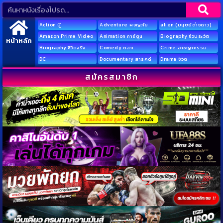
Action บู๊
Adventure ผจญภัย
alien (มนุษย์ต่างดาว)
Amazon Prime Video
Animation การ์ตูน
Biography ชีวประวัติ
หน้าหลัก
Biography ชีวิตจริง
Comedy ตลก
Crime อาชญากรรม
DC
Documentary สารคดี
Drama ชีวิต
สมัครสมาชิก