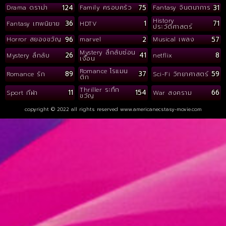
124
75
31
Drama ดราม่า
Family ครอบครัว
Fantasy จินตนาการ
History
36
1
71
Fantasy เทพนิยาย
HDTV
ประวัติศาสตร์
96
2
57
Horror สยองขวัญ
marvel
Musical เพลง
Mystery ลึกลับซ่อน
26
41
8
Mystery ลึกลับ
netflix
เงื่อน
Romance โรแมน
89
37
59
Romance รัก
Sci-Fi วิทยาศาสตร์
ติก
Thriller ระทึก
11
154
66
Sport กีฬา
War สงคราม
ขวัญ
copyright © 2022 all rights reserved
www.americanecstasy-movie.com