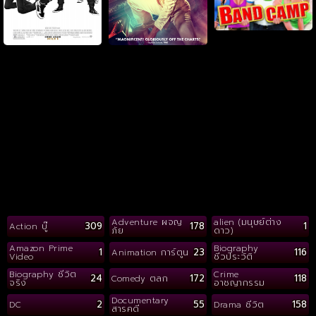
Adventure ผจญ
alien (มนุษย์ต่าง
309
178
1
Action บู๊
ภัย
ดาว)
Amazon Prime
Biography
1
23
116
Animation การ์ตูน
Video
ชีวประวัติ
Biography ชีวิต
Crime
24
172
118
Comedy ตลก
จริง
อาชญากรรม
Documentary
2
55
158
DC
Drama ชีวิต
สารคดี