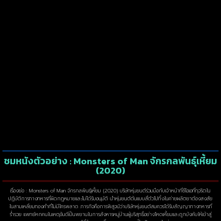
ชมหนังตัวอย่าง : Monsters of Man จักรกลพันธุ์เหี้ยม
(2020)
เรื่องย่อ : Monsters of Man จักรกลพันธุ์เหี้ยม (2020) บริษัทหุ่นยนต์ร่วมมือกับเจ้าหน้าที่ซีไอเอที่ทุจริตใน
ปฏิบัติการทางทหารที่ผิดกฎหมายและไม่ได้รับอนุมัติ นำหุ่นยนต์ต้นแบบสี่ตัวไปทิ้งในค่ายผลิตยาต้องสงสัย
ในสามเหลี่ยมทองคำที่ไม่มีใครพลาด ภารกิจคือการพิสูจน์ว่าบริษัทหุ่นยนต์สมควรได้รับสัญญาทางทหารที่
ร่ำรวย แพทย์หกคนในเหตุอันดีเป็นพยานในการสังหารหมู่บ้านผู้บริสุทธิ์อย่างโหดเหี้ยมและถูกบังคับให้เข้าสู่