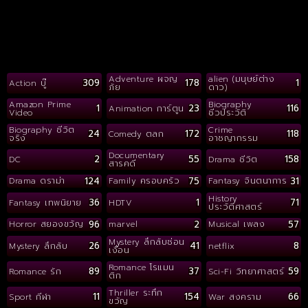
Adventure ผจญ
alien (มนุษย์ต่าง
309
178
1
Action บู๊
ภัย
ดาว)
Amazon Prime
Biography
1
23
116
Animation การ์ตูน
Video
ชีวประวัติ
Biography ชีวิต
Crime
24
172
118
Comedy ตลก
จริง
อาชญากรรม
Documentary
2
55
158
DC
Drama ชีวิต
สารคดี
124
75
31
Drama ดราม่า
Family ครอบครัว
Fantasy จินตนาการ
History
36
1
71
Fantasy เทพนิยาย
HDTV
ประวัติศาสตร์
96
2
57
Horror สยองขวัญ
marvel
Musical เพลง
Mystery ลึกลับซ่อน
26
41
8
Mystery ลึกลับ
netflix
เงื่อน
Romance โรแมน
89
37
59
Romance รัก
Sci-Fi วิทยาศาสตร์
ติก
Thriller ระทึก
11
154
66
Sport กีฬา
War สงคราม
ขวัญ