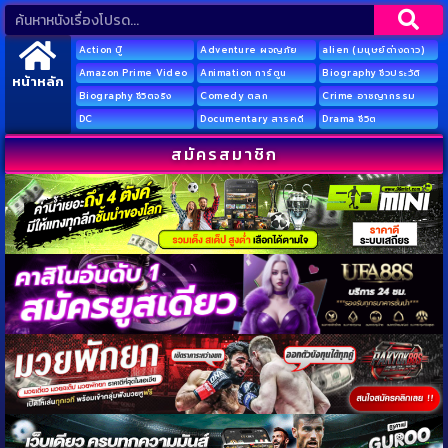
Action บู๊
Adventure ผจญภัย
alien (มนุษย์ต่างดาว)
Amazon Prime Video
Animation การ์ตูน
Biography ชีวประวัติ
หน้าหลัก
Biography ชีวิตจริง
Comedy ตลก
Crime อาชญากรรม
DC
Documentary สารคดี
Drama ชีวิต
สมัครสมาชิก