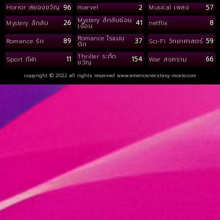
96
2
57
Horror สยองขวัญ
marvel
Musical เพลง
Mystery ลึกลับซ่อน
26
41
8
Mystery ลึกลับ
netflix
เงื่อน
Romance โรแมน
89
37
59
Romance รัก
Sci-Fi วิทยาศาสตร์
ติก
Thriller ระทึก
11
154
66
Sport กีฬา
War สงคราม
ขวัญ
copyright © 2022 all rights reserved
www.americanecstasy-movie.com