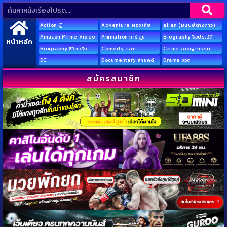
Action บู๊
Adventure ผจญภัย
alien (มนุษย์ต่างดาว)
Amazon Prime Video
Animation การ์ตูน
Biography ชีวประวัติ
หน้าหลัก
Biography ชีวิตจริง
Comedy ตลก
Crime อาชญากรรม
DC
Documentary สารคดี
Drama ชีวิต
สมัครสมาชิก