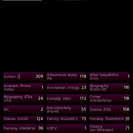
Adventure ผจญ
alien (มนุษย์ต่าง
309
178
1
Action บู๊
ภัย
ดาว)
Amazon Prime
Biography
1
23
116
Animation การ์ตูน
Video
ชีวประวัติ
Biography ชีวิต
Crime
24
172
118
Comedy ตลก
จริง
อาชญากรรม
Documentary
2
55
158
DC
Drama ชีวิต
สารคดี
124
75
31
Drama ดราม่า
Family ครอบครัว
Fantasy จินตนาการ
History
36
1
71
Fantasy เทพนิยาย
HDTV
ประวัติศาสตร์