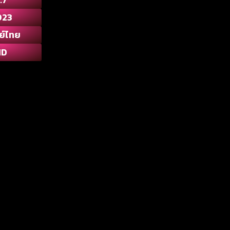
023
ย์ไทย
HD