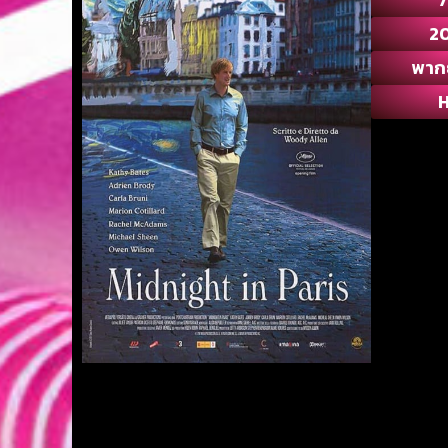
2
พาก