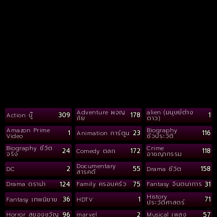
Adventure ผจญ
alien (มนุษย์ต่าง
309
178
1
Action บู๊
ภัย
ดาว)
Amazon Prime
Biography
1
23
116
Animation การ์ตูน
Video
ชีวประวัติ
Biography ชีวิต
Crime
24
172
118
Comedy ตลก
จริง
อาชญากรรม
Documentary
2
55
158
DC
Drama ชีวิต
สารคดี
124
75
31
Drama ดราม่า
Family ครอบครัว
Fantasy จินตนาการ
History
36
1
71
Fantasy เทพนิยาย
HDTV
ประวัติศาสตร์
96
2
57
Horror สยองขวัญ
marvel
Musical เพลง