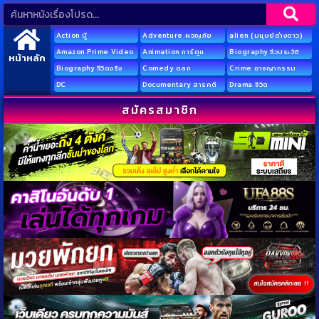
Action บู๊
Adventure ผจญภัย
alien (มนุษย์ต่างดาว)
Amazon Prime Video
Animation การ์ตูน
Biography ชีวประวัติ
หน้าหลัก
Biography ชีวิตจริง
Comedy ตลก
Crime อาชญากรรม
DC
Documentary สารคดี
Drama ชีวิต
สมัครสมาชิก