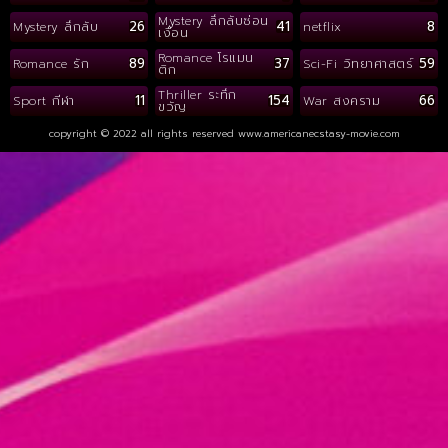
Mystery ลึกลับซ่อน
26
41
8
Mystery ลึกลับ
netflix
เงื่อน
Romance โรแมน
89
37
59
Romance รัก
Sci-Fi วิทยาศาสตร์
ติก
Thriller ระทึก
11
154
66
Sport กีฬา
War สงคราม
ขวัญ
copyright © 2022 all rights reserved
www.americanecstasy-movie.com