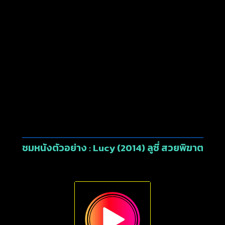
ชมหนังตัวอย่าง : Lucy (2014) ลูซี่ สวยพิฆาต