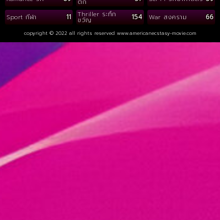
ติก
Thriller ระทึก
11
154
66
Sport กีฬา
War สงคราม
ขวัญ
copyright © 2022 all rights reserved
www.americanecstasy-movie.com