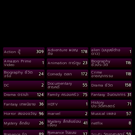
Adventure ผจญ
alien (มนุษย์ต่าง
309
178
1
Action บู๊
ภัย
ดาว)
Amazon Prime
Biography
1
23
116
Animation การ์ตูน
Video
ชีวประวัติ
Biography ชีวิต
Crime
24
172
118
Comedy ตลก
จริง
อาชญากรรม
Documentary
2
55
158
DC
Drama ชีวิต
สารคดี
124
75
31
Drama ดราม่า
Family ครอบครัว
Fantasy จินตนาการ
History
36
1
71
Fantasy เทพนิยาย
HDTV
ประวัติศาสตร์
96
2
57
Horror สยองขวัญ
marvel
Musical เพลง
Mystery ลึกลับซ่อน
26
41
8
Mystery ลึกลับ
netflix
เงื่อน
Romance โรแมน
89
37
59
Romance รัก
Sci-Fi วิทยาศาสตร์