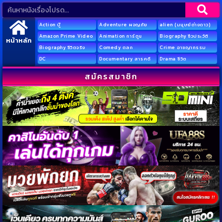
Action บู๊
Adventure ผจญภัย
alien (มนุษย์ต่างดาว)
Amazon Prime Video
Animation การ์ตูน
Biography ชีวประวัติ
หน้าหลัก
Biography ชีวิตจริง
Comedy ตลก
Crime อาชญากรรม
DC
Documentary สารคดี
Drama ชีวิต
สมัครสมาชิก