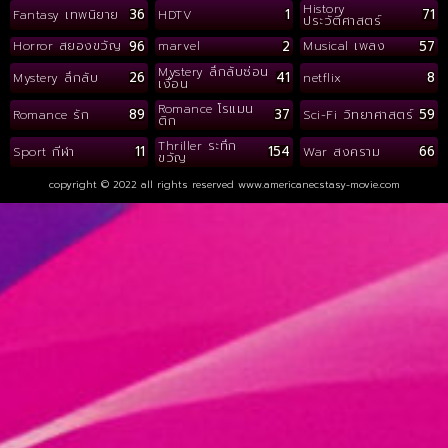
History
36
1
71
Fantasy เทพนิยาย
HDTV
ประวัติศาสตร์
96
2
57
Horror สยองขวัญ
marvel
Musical เพลง
Mystery ลึกลับซ่อน
26
41
8
Mystery ลึกลับ
netflix
เงื่อน
Romance โรแมน
89
37
59
Romance รัก
Sci-Fi วิทยาศาสตร์
ติก
Thriller ระทึก
11
154
66
Sport กีฬา
War สงคราม
ขวัญ
copyright © 2022 all rights reserved
www.americanecstasy-movie.com