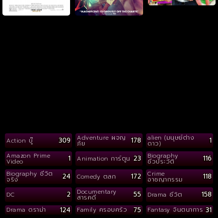
Adventure ผจญ
alien (มนุษย์ต่าง
309
178
1
Action บู๊
ภัย
ดาว)
Amazon Prime
Biography
1
23
116
Animation การ์ตูน
Video
ชีวประวัติ
Biography ชีวิต
Crime
24
172
118
Comedy ตลก
จริง
อาชญากรรม
Documentary
2
55
158
DC
Drama ชีวิต
สารคดี
124
75
31
Drama ดราม่า
Family ครอบครัว
Fantasy จินตนาการ