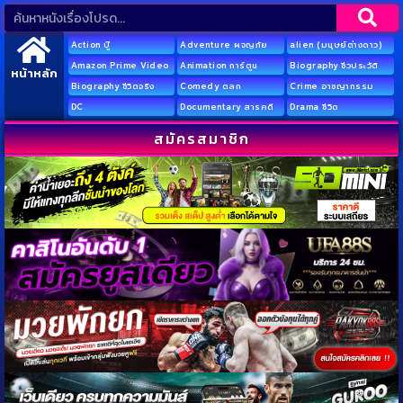
Action บู๊
Adventure ผจญภัย
alien (มนุษย์ต่างดาว)
Amazon Prime Video
Animation การ์ตูน
Biography ชีวประวัติ
หน้าหลัก
Biography ชีวิตจริง
Comedy ตลก
Crime อาชญากรรม
DC
Documentary สารคดี
Drama ชีวิต
สมัครสมาชิก