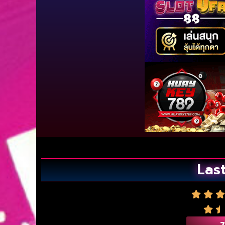
Last
7