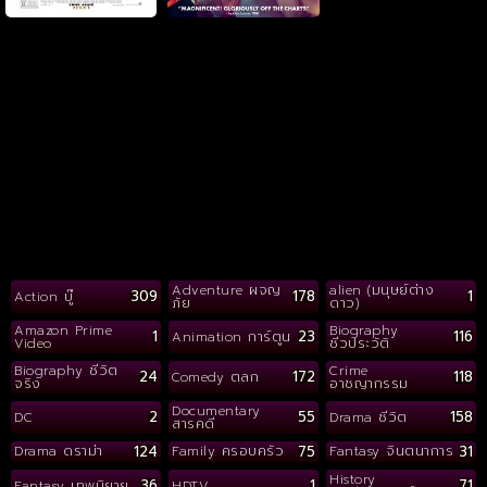
Adventure ผจญ
alien (มนุษย์ต่าง
309
178
1
Action บู๊
ภัย
ดาว)
Amazon Prime
Biography
1
23
116
Animation การ์ตูน
Video
ชีวประวัติ
Biography ชีวิต
Crime
24
172
118
Comedy ตลก
จริง
อาชญากรรม
Documentary
2
55
158
DC
Drama ชีวิต
สารคดี
124
75
31
Drama ดราม่า
Family ครอบครัว
Fantasy จินตนาการ
History
36
1
71
Fantasy เทพนิยาย
HDTV