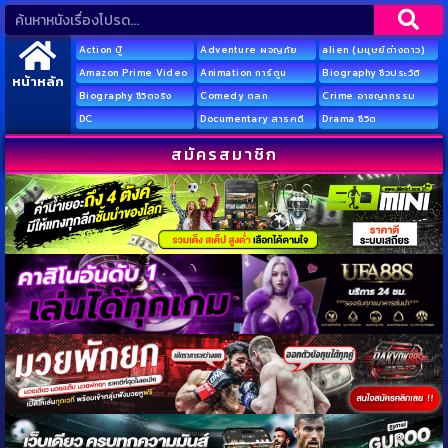
Action บู๊
Adventure ผจญภัย
alien (มนุษย์ต่างดาว)
Amazon Prime Video
Animation การ์ตูน
Biography ชีวประวัติ
หน้าหลัก
Biography ชีวิตจริง
Comedy ตลก
Crime อาชญากรรม
DC
Documentary สารคดี
Drama ชีวิต
สมัครสมาชิก