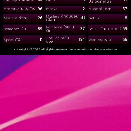
ประวัติศาสตร์
96
2
57
Horror สยองขวัญ
marvel
Musical เพลง
Mystery ลึกลับซ่อน
26
41
8
Mystery ลึกลับ
netflix
เงื่อน
Romance โรแมน
89
37
59
Romance รัก
Sci-Fi วิทยาศาสตร์
ติก
Thriller ระทึก
11
154
66
Sport กีฬา
War สงคราม
ขวัญ
copyright © 2022 all rights reserved
www.americanecstasy-movie.com