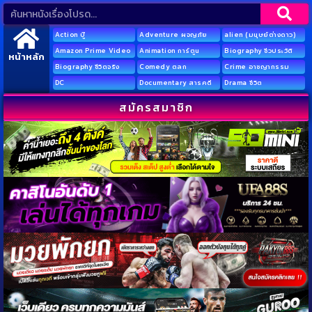
Action บู๊
Adventure ผจญภัย
alien (มนุษย์ต่างดาว)
Amazon Prime Video
Animation การ์ตูน
Biography ชีวประวัติ
หน้าหลัก
Biography ชีวิตจริง
Comedy ตลก
Crime อาชญากรรม
DC
Documentary สารคดี
Drama ชีวิต
สมัครสมาชิก