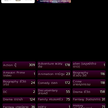
Adventure ผจญ
alien (มนุษย์ต่าง
309
178
1
Action บู๊
ภัย
ดาว)
Amazon Prime
Biography
1
23
116
Animation การ์ตูน
Video
ชีวประวัติ
Biography ชีวิต
Crime
24
172
118
Comedy ตลก
จริง
อาชญากรรม
Documentary
2
55
158
DC
Drama ชีวิต
สารคดี
124
75
31
Drama ดราม่า
Family ครอบครัว
Fantasy จินตนาการ
History
36
1
71
Fantasy เทพนิยาย
HDTV