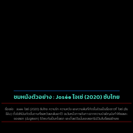
ชมหนังตัวอย่าง : Josée โจเซ่ (2020) ซับไทย
เรื่องย่อ : Josée โจเซ่ (2020) ซับไทย ความรัก ความหวัง และความฝันที่เกิดขึ้นล้วนเป็นเรื่องราวที่ โจเซ่ (ฮัน
จีมิน) ตั้งใจให้มันเกิดขึ้นตามที่เธอหวังและฝันเอาไว้ จนวันหนึ่งการเดินทางจากความบังเอิญมันทำให้เธอและ
ยองซอก (นัมจูฮยอก) ได้พบกันเป็นครั้งแรก และตั้งแต่วันนั้นยองซอกไม่มีวันลืมชื่อเธออีกเลย