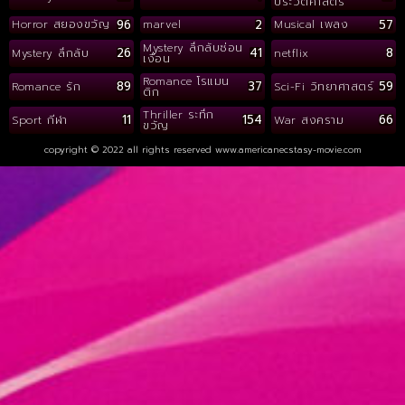
ประวัติศาสตร์
96
2
57
Horror สยองขวัญ
marvel
Musical เพลง
Mystery ลึกลับซ่อน
26
41
8
Mystery ลึกลับ
netflix
เงื่อน
Romance โรแมน
89
37
59
Romance รัก
Sci-Fi วิทยาศาสตร์
ติก
Thriller ระทึก
11
154
66
Sport กีฬา
War สงคราม
ขวัญ
copyright © 2022 all rights reserved
www.americanecstasy-movie.com