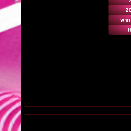
2
พาก