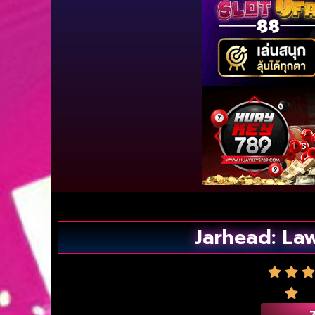
Jarhead: Law
7