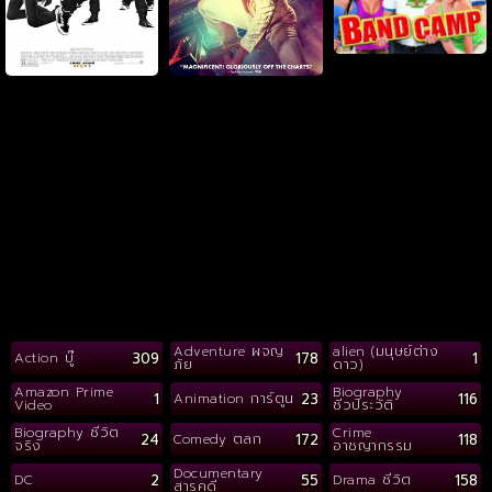
Adventure ผจญ
alien (มนุษย์ต่าง
309
178
1
Action บู๊
ภัย
ดาว)
Amazon Prime
Biography
1
23
116
Animation การ์ตูน
Video
ชีวประวัติ
Biography ชีวิต
Crime
24
172
118
Comedy ตลก
จริง
อาชญากรรม
Documentary
2
55
158
DC
Drama ชีวิต
สารคดี