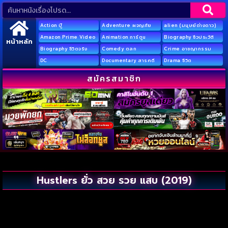
Action บู๊
Adventure ผจญภัย
alien (มนุษย์ต่างดาว)
Amazon Prime Video
Animation การ์ตูน
Biography ชีวประวัติ
หน้าหลัก
Biography ชีวิตจริง
Comedy ตลก
Crime อาชญากรรม
DC
Documentary สารคดี
Drama ชีวิต
สมัครสมาชิก
Hustlers ยั่ว สวย รวย แสบ (2019)