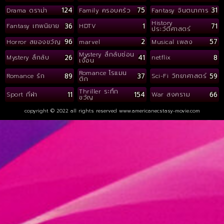
124
75
31
Drama ดราม่า
Family ครอบครัว
Fantasy จินตนาการ
History
36
1
71
Fantasy เทพนิยาย
HDTV
ประวัติศาสตร์
96
2
57
Horror สยองขวัญ
marvel
Musical เพลง
Mystery ลึกลับซ่อน
26
41
8
Mystery ลึกลับ
netflix
เงื่อน
Romance โรแมน
89
37
59
Romance รัก
Sci-Fi วิทยาศาสตร์
ติก
Thriller ระทึก
11
154
66
Sport กีฬา
War สงคราม
ขวัญ
copyright © 2022 all rights reserved
www.americanecstasy-movie.com