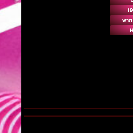
1
พาก