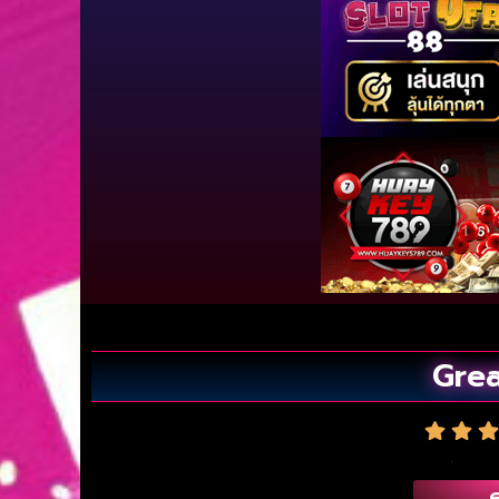
Grea
6