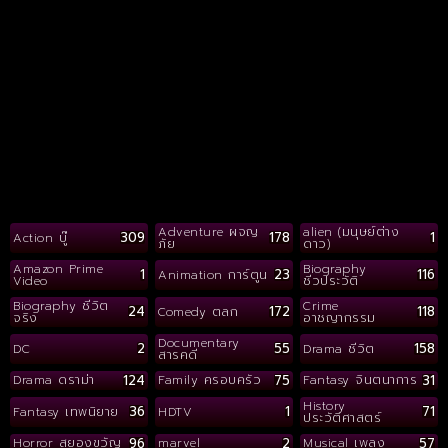
Adventure ผจญ
alien (มนุษย์ต่าง
309
178
1
Action บู๊
ภัย
ดาว)
Amazon Prime
Biography
1
23
116
Animation การ์ตูน
Video
ชีวประวัติ
Biography ชีวิต
Crime
24
172
118
Comedy ตลก
จริง
อาชญากรรม
Documentary
2
55
158
DC
Drama ชีวิต
สารคดี
124
75
31
Drama ดราม่า
Family ครอบครัว
Fantasy จินตนาการ
History
36
1
71
Fantasy เทพนิยาย
HDTV
ประวัติศาสตร์
96
2
57
Horror สยองขวัญ
marvel
Musical เพลง