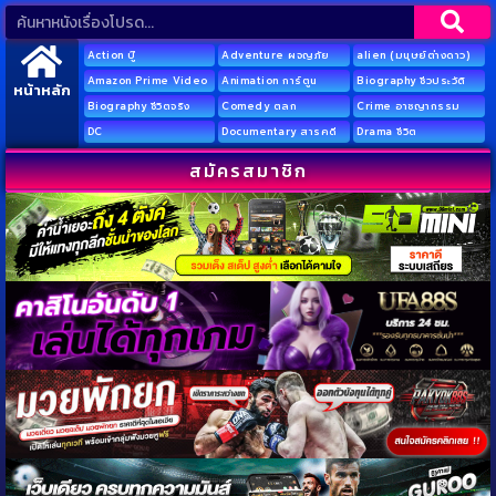
Action บู๊
Adventure ผจญภัย
alien (มนุษย์ต่างดาว)
Amazon Prime Video
Animation การ์ตูน
Biography ชีวประวัติ
หน้าหลัก
Biography ชีวิตจริง
Comedy ตลก
Crime อาชญากรรม
DC
Documentary สารคดี
Drama ชีวิต
สมัครสมาชิก