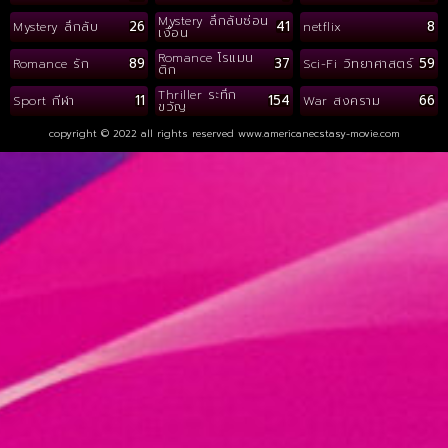
Mystery ลึกลับซ่อน
26
41
8
Mystery ลึกลับ
netflix
เงื่อน
Romance โรแมน
89
37
59
Romance รัก
Sci-Fi วิทยาศาสตร์
ติก
Thriller ระทึก
11
154
66
Sport กีฬา
War สงคราม
ขวัญ
copyright © 2022 all rights reserved
www.americanecstasy-movie.com