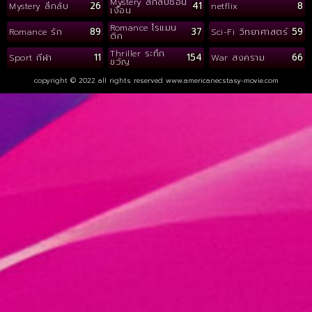
Mystery ลึกลับซ่อน
26
41
8
Mystery ลึกลับ
netflix
เงื่อน
Romance โรแมน
89
37
59
Romance รัก
Sci-Fi วิทยาศาสตร์
ติก
Thriller ระทึก
11
154
66
Sport กีฬา
War สงคราม
ขวัญ
copyright © 2022 all rights reserved
www.americanecstasy-movie.com