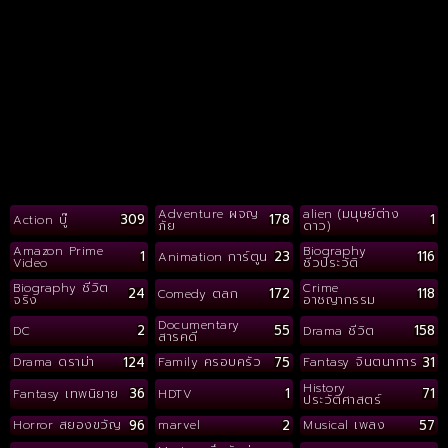
Adventure ผจญ
alien (มนุษย์ต่าง
309
178
1
Action บู๊
ภัย
ดาว)
Amazon Prime
Biography
1
23
116
Animation การ์ตูน
Video
ชีวประวัติ
Biography ชีวิต
Crime
24
172
118
Comedy ตลก
จริง
อาชญากรรม
Documentary
2
55
158
DC
Drama ชีวิต
สารคดี
124
75
31
Drama ดราม่า
Family ครอบครัว
Fantasy จินตนาการ
History
36
1
71
Fantasy เทพนิยาย
HDTV
ประวัติศาสตร์
96
2
57
Horror สยองขวัญ
marvel
Musical เพลง