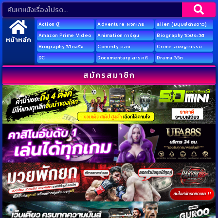
Action บู๊
Adventure ผจญภัย
alien (มนุษย์ต่างดาว)
Amazon Prime Video
Animation การ์ตูน
Biography ชีวประวัติ
หน้าหลัก
Biography ชีวิตจริง
Comedy ตลก
Crime อาชญากรรม
DC
Documentary สารคดี
Drama ชีวิต
สมัครสมาชิก