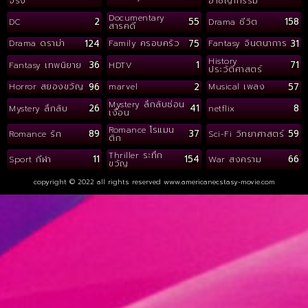
จริง
อาชญากรรม
Documentary
2
55
158
DC
Drama ชีวิต
สารคดี
124
75
31
Drama ดราม่า
Family ครอบครัว
Fantasy จินตนาการ
History
36
1
71
Fantasy เทพนิยาย
HDTV
ประวัติศาสตร์
96
2
57
Horror สยองขวัญ
marvel
Musical เพลง
Mystery ลึกลับซ่อน
26
41
8
Mystery ลึกลับ
netflix
เงื่อน
Romance โรแมน
89
37
59
Romance รัก
Sci-Fi วิทยาศาสตร์
ติก
Thriller ระทึก
11
154
66
Sport กีฬา
War สงคราม
ขวัญ
copyright © 2022 all rights reserved
www.americanecstasy-movie.com