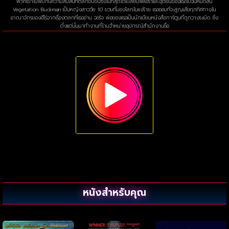
พวกเขาไปพบกับความสับสนที่ตลกขบขันซึ่งในที่สุดได้เปลี่ยนฟลอราและจุดยืนของเธอไปจนหมดสิ้น
Vegetation Buckman เป็นหญิงสาววัย 10 ขวบที่มองโลกในแง่ร้าย เธอชอบที่จะสูญเสียทุกทิศทางใน
อาณาจักรของฮีโร่จากเรื่องตลกที่เธออ่าน จอร์จ พ่อของเธอเป็นนักเขียนหนังสือการ์ตูนที่ถูกวางระเบิด ซึ่ง
ตั้งแต่นั้นมาทำงานที่ร้านจำหน่ายอุปกรณ์สำนักงานชื่อ
หนังสำหรับคุณ