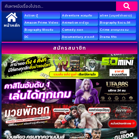
Action บู๊
Adventure ผจญภัย
alien (มนุษย์ต่างดาว)
Amazon Prime Video
Animation การ์ตูน
Biography ชีวประวัติ
หน้าหลัก
Biography ชีวิตจริง
Comedy ตลก
Crime อาชญากรรม
DC
Documentary สารคดี
Drama ชีวิต
สมัครสมาชิก