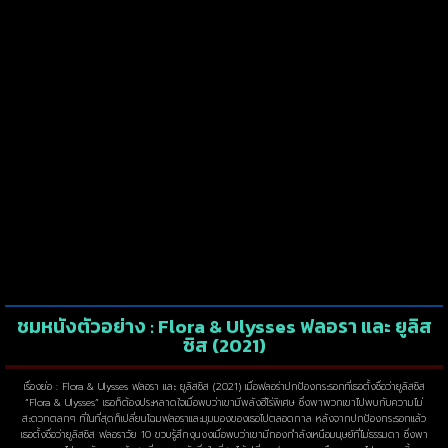
ชมหนังตัวอย่าง : Flora & Ulysses ฟลอรา และ ยูลิส
ซิส (2021)
เรื่องย่อ : Flora & Ulysses ฟลอรา และ ยูลิสซิส (2021) เมื่อฟลอร่าปกป้องกระรอกที่เธอตั้งชื่อว่ายูลิสซิส
“Flora & Ulysses” เธอก็ต้องประหลาดใจเมื่อพบว่าเขามีพลังฮีโร่พิเศษ ซึ่งพาพวกเขาไปพบกับความไม่
สะดวกตลกๆ ที่ในที่สุดก็เปลี่ยนโฉมฟลอราและมุมมองของเธอไปตลอดกาล หลังจากปกป้องกระรอกแล้ว
เธอตั้งชื่อว่ายูลิสซิส ฟลอราวัย 10 ขวบรู้สึกงุนงงเมื่อพบว่าเขามีกองกำลังเหนือมนุษย์ที่ไม่ธรรมดา ซึ่งพา