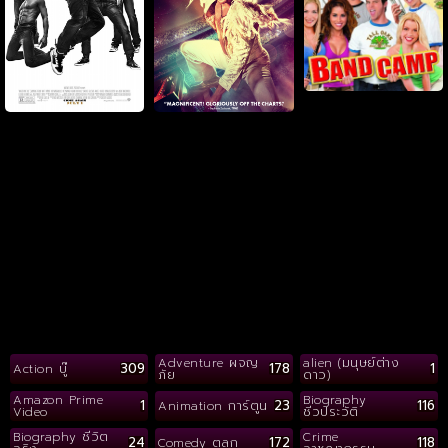
Adventure ผจญ
alien (มนุษย์ต่าง
309
178
1
Action บู๊
ภัย
ดาว)
Amazon Prime
Biography
1
23
116
Animation การ์ตูน
Video
ชีวประวัติ
Biography ชีวิต
Crime
24
172
118
Comedy ตลก