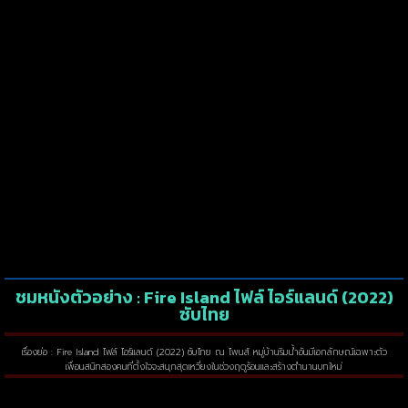
ชมหนังตัวอย่าง : Fire Island ไฟล์ ไอร์แลนด์ (2022)
ซับไทย
เรื่องย่อ : Fire Island ไฟล์ ไอร์แลนด์ (2022) ซับไทย ณ ไพนส์ หมู่บ้านริมน้ำอันมีเอกลักษณ์เฉพาะตัว
เพื่อนสนิทสองคนที่ตั้งใจจะสนุกสุดเหวี่ยงในช่วงฤดูร้อนและสร้างตำนานบทใหม่