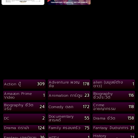
Adventure ผจญ
alien (มนุษย์ต่าง
309
178
1
Action บู๊
ภัย
ดาว)
Amazon Prime
Biography
1
23
116
Animation การ์ตูน
Video
ชีวประวัติ
Biography ชีวิต
Crime
24
172
118
Comedy ตลก
จริง
อาชญากรรม
Documentary
2
55
158
DC
Drama ชีวิต
สารคดี
124
75
31
Drama ดราม่า
Family ครอบครัว
Fantasy จินตนาการ
History
36
1
71
Fantasy เทพนิยาย
HDTV