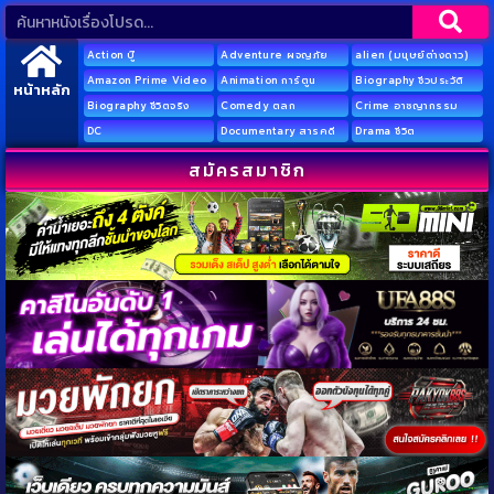
Action บู๊
Adventure ผจญภัย
alien (มนุษย์ต่างดาว)
Amazon Prime Video
Animation การ์ตูน
Biography ชีวประวัติ
หน้าหลัก
Biography ชีวิตจริง
Comedy ตลก
Crime อาชญากรรม
DC
Documentary สารคดี
Drama ชีวิต
สมัครสมาชิก