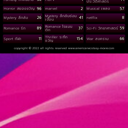
ประวัติศาสตร์
96
2
57
Horror สยองขวัญ
marvel
Musical เพลง
Mystery ลึกลับซ่อน
26
41
8
Mystery ลึกลับ
netflix
เงื่อน
Romance โรแมน
89
37
59
Romance รัก
Sci-Fi วิทยาศาสตร์
ติก
Thriller ระทึก
11
154
66
Sport กีฬา
War สงคราม
ขวัญ
copyright © 2022 all rights reserved
www.americanecstasy-movie.com