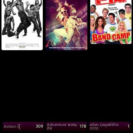
Adventure ผจญ
alien (มนุษย์ต่าง
309
178
1
Action บู๊
ภัย
ดาว)