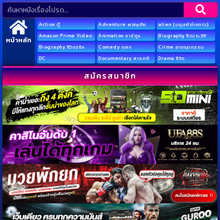
Action บู๊
Adventure ผจญภัย
alien (มนุษย์ต่างดาว)
Amazon Prime Video
Animation การ์ตูน
Biography ชีวประวัติ
หน้าหลัก
Biography ชีวิตจริง
Comedy ตลก
Crime อาชญากรรม
DC
Documentary สารคดี
Drama ชีวิต
สมัครสมาชิก