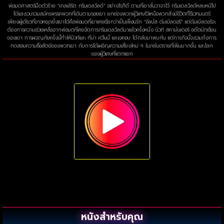
พ่อมดศาสตร์มืดตัวร้าย “เกลเลิร์ต กรินเดลวัลด์” อย่างไรก็ดี ตามที่เขาลั่นวาจาไว้ กรินเดลวัลด์หลบหนีไป
ได้และรวบรวมสมัครพรรคพวกที่เดินตามรอยเขา ยกย่องพวกผู้วิเศษไว้เหนือพวกสิ่งมีชีวิตที่ไร้เวทมนตร์
เพียงผู้เดียวที่อาจหยุดยั้งเขาได้คือพ่อมดที่เขาเคยเรียกว่าเป็นเพื่อนรัก “อัลบัส ดัมเบิลดอร์” แต่ดัมเบิลดอร์จะ
ต้องการความช่วยเหลือจากพ่อมดที่เคยจัดการกรินเดลวัลด์มาแล้วครั้งหนึ่ง นิวท์ สคามันเดอร์ อดีตนักเรียน
ของเขา การผจญภัยครั้งนี้ทำให้นิวท์และ ทีน่า ควีนนี่ และเจคอบ ได้กลับมาพบกัน แต่ภารกิจนี้จะรวมถึงการ
ทดสอบความซื่อสัตย์ของพวกเขา กับการได้เผชิญความเสี่ยงใหม่ ๆ ในภยันตรายที่เพิ่มมากขึ้น และโลก
ของผู้วิเศษที่แตกแยก
หนังสำหรับคุณ