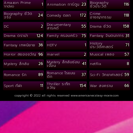
Amazon Prime
Biography
1
23
116
Animation การ์ตูน
Video
ชีวประวัติ
Biography ชีวิต
Crime
24
172
118
Comedy ตลก
จริง
อาชญากรรม
Documentary
2
55
158
DC
Drama ชีวิต
สารคดี
124
75
31
Drama ดราม่า
Family ครอบครัว
Fantasy จินตนาการ
History
36
1
71
Fantasy เทพนิยาย
HDTV
ประวัติศาสตร์
96
2
57
Horror สยองขวัญ
marvel
Musical เพลง
Mystery ลึกลับซ่อน
26
41
8
Mystery ลึกลับ
netflix
เงื่อน
Romance โรแมน
89
37
59
Romance รัก
Sci-Fi วิทยาศาสตร์
ติก
Thriller ระทึก
11
154
66
Sport กีฬา
War สงคราม
ขวัญ
copyright © 2022 all rights reserved
www.americanecstasy-movie.com